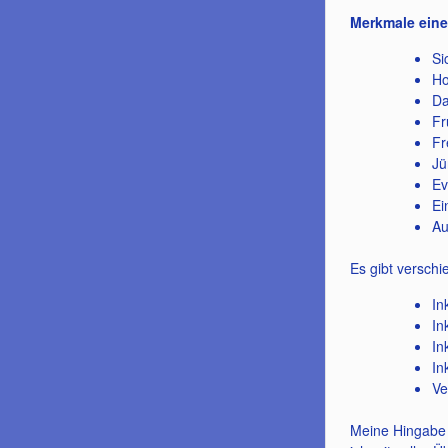
Merkmale eine
Si
Ho
Da
Fr
Fr
Jü
Ev
Ei
Au
Es gibt versch
In
In
In
In
Ve
Meine Hingabe 