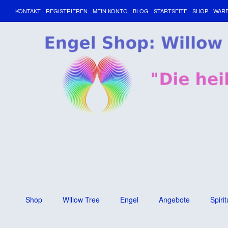
KONTAKT
REGISTRIEREN
MEIN KONTO
BLOG
STARTSEITE
SHOP
WAR
Shop
Willow Tree
Engel
Angebote
Spirit