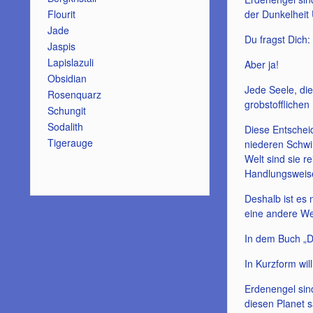
der Dunkelheit
Flourit
Jade
Du fragst Dich:
Jaspis
Lapislazuli
Aber ja!
Obsidian
Jede Seele, die
Rosenquarz
grobstofflichen
Schungit
Sodalith
Diese Entscheid
Tigerauge
niederen Schwin
Welt sind sie re
Handlungsweise
Deshalb ist es 
eine andere We
In dem Buch „Di
In Kurzform wil
Erdenengel sind
diesen Planet 