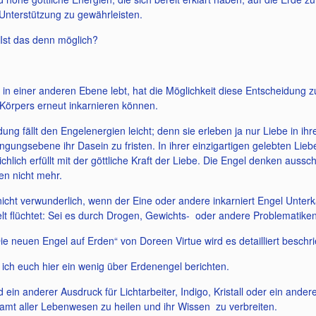
 Unterstützung zu gewährleisten.
 Ist das denn möglich?
 in einer anderen Ebene lebt, hat die Möglichkeit diese Entscheidung 
 Körpers erneut inkarnieren können.
ung fällt den Engelenergien leicht; denn sie erleben ja nur Liebe in ihre
gungsebene ihr Dasein zu fristen. In ihrer einzigartigen gelebten Liebe 
ichlich erfüllt mit der göttliche Kraft der Liebe. Die Engel denken aussch
n nicht mehr.
nicht verwunderlich, wenn der Eine oder andere inkarniert Engel Unterk
lt flüchtet: Sei es durch Drogen, Gewichts- oder andere Problematiken
e neuen Engel auf Erden“ von Doreen Virtue wird es detailliert beschr
l ich euch hier ein wenig über Erdenengel berichten.
 ein anderer Ausdruck für Lichtarbeiter, Indigo, Kristall oder ein ande
samt aller Lebenwesen zu heilen und ihr Wissen zu verbreiten.