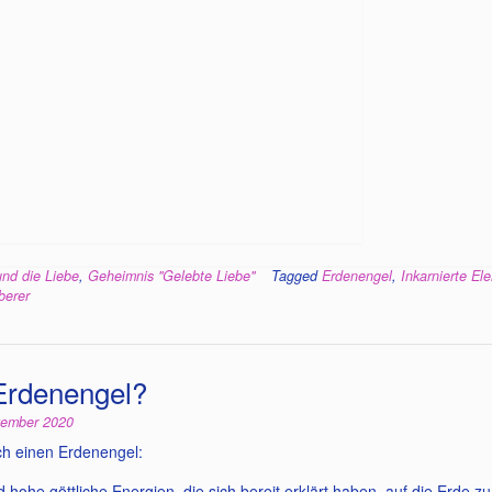
und die Liebe
,
Geheimnis "Gelebte Liebe"
Tagged
Erdenengel
,
Inkarnierte El
berer
 Erdenengel?
zember 2020
ich einen Erdenengel:
 hohe göttliche Energien, die sich bereit erklärt haben, auf die Erde 