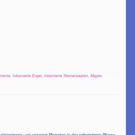
emente
,
Inkarnierte Engel
,
Inkarnierte Sternensaaten
,
Magier
,
zu inkarnieren, um unseren Planeten in der schwierigen Phase