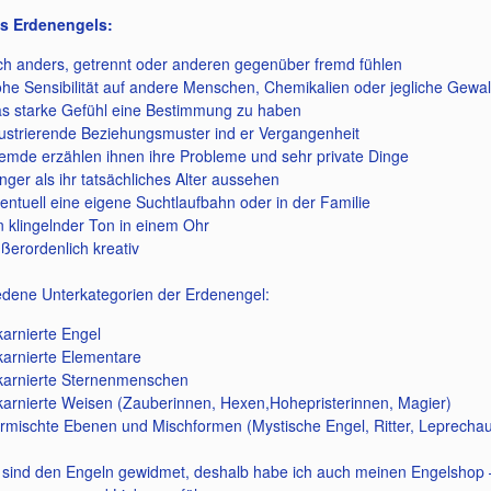
s Erdenengels:
ch anders, getrennt oder anderen gegenüber fremd fühlen
he Sensibilität auf andere Menschen, Chemikalien oder jegliche Gewal
s starke Gefühl eine Bestimmung zu haben
ustrierende Beziehungsmuster ind er Vergangenheit
emde erzählen ihnen ihre Probleme und sehr private Dinge
nger als ihr tatsächliches Alter aussehen
entuell eine eigene Suchtlaufbahn oder in der Familie
n klingelnder Ton in einem Ohr
ßerordenlich kreativ
iedene Unterkategorien der Erdenengel:
karnierte Engel
karnierte Elementare
karnierte Sternenmenschen
karnierte Weisen (Zauberinnen, Hexen,Hohepristerinnen, Magier)
rmischte Ebenen und Mischformen (Mystische Engel, Ritter, Leprech
sind den Engeln gewidmet, deshalb habe ich auch meinen Engelshop – 