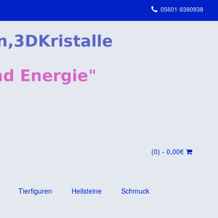
05601-9390938
(0)
- 0,00€
Tierfiguren
Heilsteine
Schmuck