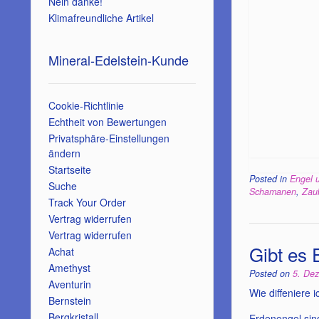
Nein danke!
Klimafreundliche Artikel
Mineral-Edelstein-Kunde
Cookie-Richtlinie
Echtheit von Bewertungen
Privatsphäre-Einstellungen
ändern
Startseite
Posted in
Engel 
Suche
Schamanen
,
Zau
Track Your Order
Vertrag widerrufen
Vertrag widerrufen
Gibt es
Achat
Amethyst
Posted on
5. De
Aventurin
Wie diffeniere 
Bernstein
Bergkristall
Erdenengel sind