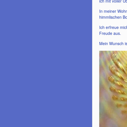
ich mit voller
In meiner Woh
himmlischen Bo
Ich erfreue mic
Freude aus.
Mein Wunsch ist