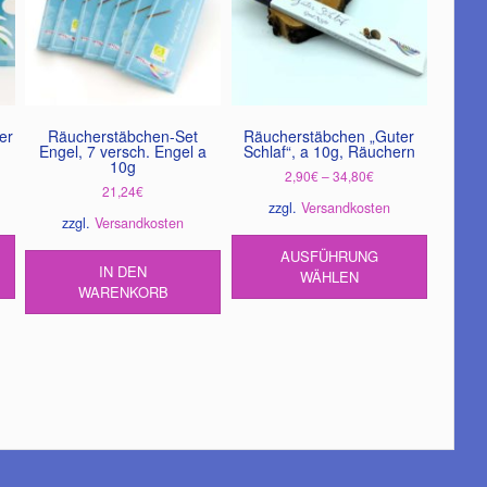
er
Räucherstäbchen-Set
Räucherstäbchen „Guter
n
Engel, 7 versch. Engel a
Schlaf“, a 10g, Räuchern
10g
2,90
€
–
34,80
€
21,24
€
zzgl.
Versandkosten
zzgl.
Versandkosten
Dieses
AUSFÜHRUNG
Produkt
IN DEN
WÄHLEN
weist
WARENKORB
mehrere
Variante
auf.
Die
Optione
können
auf
der
Produkts