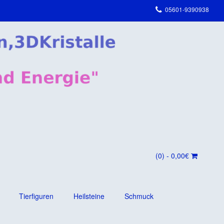
05601-9390938
(0)
- 0,00€
Tierfiguren
Heilsteine
Schmuck