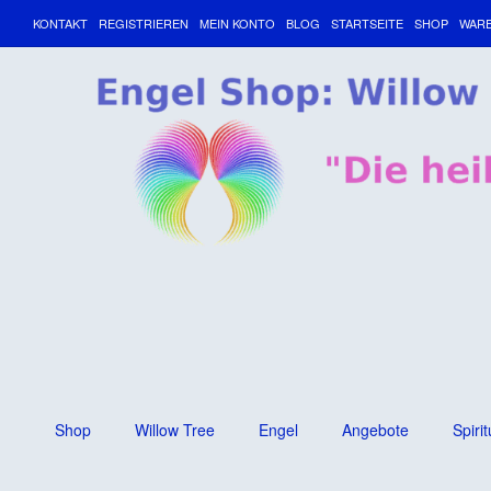
KONTAKT
REGISTRIEREN
MEIN KONTO
BLOG
STARTSEITE
SHOP
WAR
Shop
Willow Tree
Engel
Angebote
Spirit