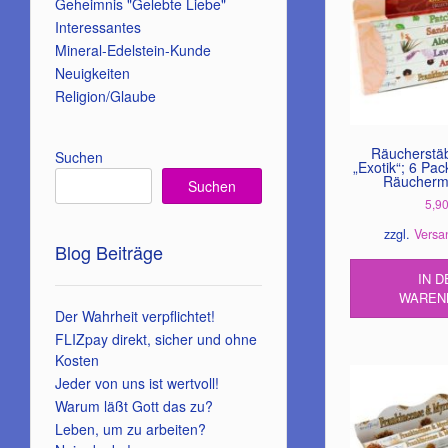
Geheimnis "Gelebte Liebe"
Interessantes
Mineral-Edelstein-Kunde
Neuigkeiten
Religion/Glaube
Räucherstä
Suchen
„Exotik“; 6 Pac
Räucherm
Suchen
5,9
zzgl.
Versa
Blog Beiträge
IN D
WAREN
Der Wahrheit verpflichtet!
FLIZpay direkt, sicher und ohne
Kosten
Jeder von uns ist wertvoll!
Warum läßt Gott das zu?
Leben, um zu arbeiten?