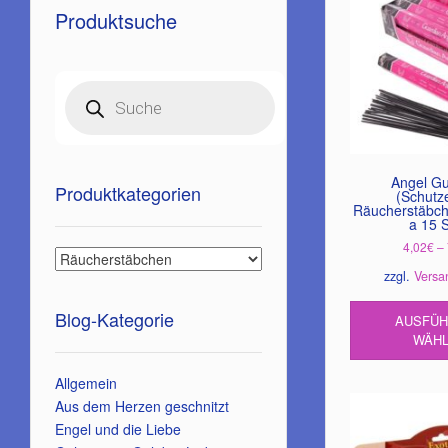
Produktsuche
Products
search
Angel Gu
Produktkategorien
(Schutz
Räucherstäbch
a 15 S
4,02
€
–
zzgl.
Versa
Blog-Kategorie
AUSFÜ
WÄH
Allgemein
Aus dem Herzen geschnitzt
Engel und die Liebe