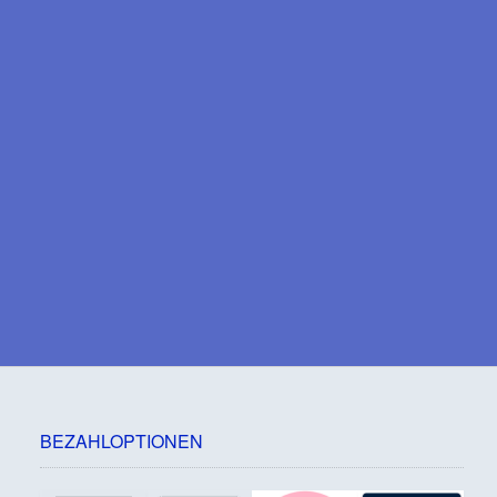
gewählt
werden
BEZAHLOPTIONEN