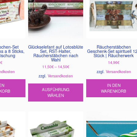
Optionen
auf
können
der
auf
Produktseite
der
gewählt
Produktseite
werden
gewählt
werden
bchen-Set
Glückselefant auf Lotosblüte
Räucherstäbchen
ks a 8 Sticks,
Set, RST-Halter,
Geschenk-Set spirituell 1
ischung
Räucherstäbchen nach
Stück | Räucherwerk
Wahl
0
€
14,96
€
11,50
€
–
14,50
€
ndkosten
zzgl.
Versandkosten
zzgl.
Versandkosten
Dieses
EN
IN DEN
AUSFÜHRUNG
Produkt
KORB
WARENKORB
WÄHLEN
weist
mehrere
Varianten
auf.
Die
Optionen
können