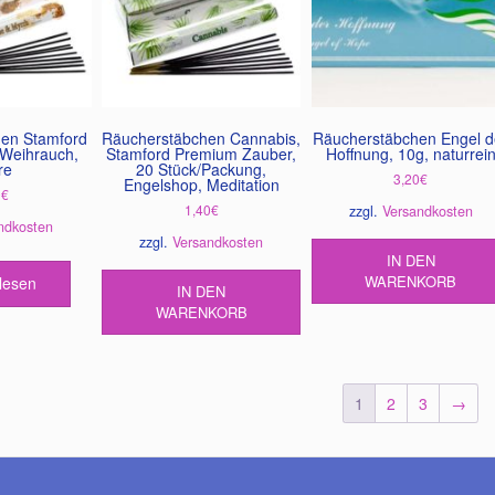
auf
der
Produktseite
gewählt
werden
en Stamford
Räucherstäbchen Cannabis,
Räucherstäbchen Engel d
 Weihrauch,
Stamford Premium Zauber,
Hoffnung, 10g, naturrei
re
20 Stück/Packung,
3,20
€
Engelshop, Meditation
0
€
1,40
€
zzgl.
Versandkosten
ndkosten
zzgl.
Versandkosten
IN DEN
WARENKORB
lesen
IN DEN
WARENKORB
1
2
3
→