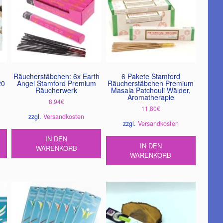
können
auf
der
Produktseite
gewählt
werden
Räucherstäbchen: 6x Earth
6 Pakete Stamford
20
Angel Stamford Premium
Räucherstäbchen Premium
Räucherwerk
Masala Patchouli Wälder,
Aromatherapie
8,94
€
11,80
€
zzgl.
Versandkosten
zzgl.
Versandkosten
IN DEN
IN DEN
WARENKORB
WARENKORB