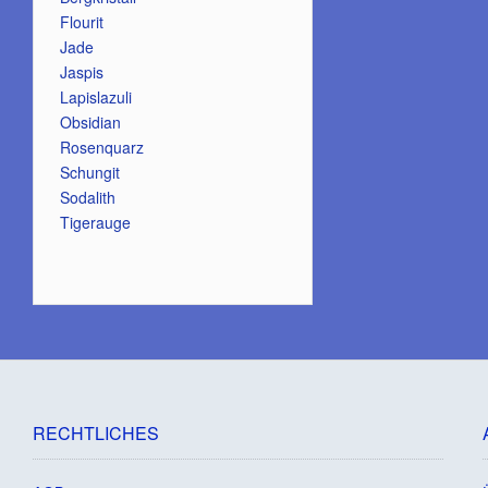
Flourit
Jade
Jaspis
Lapislazuli
Obsidian
Rosenquarz
Schungit
Sodalith
Tigerauge
RECHTLICHES