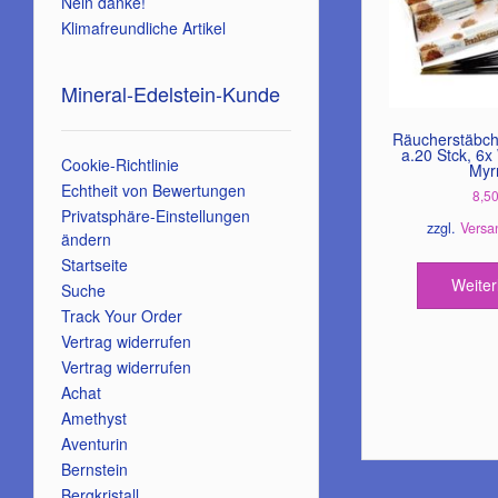
Nein danke!
Klimafreundliche Artikel
Mineral-Edelstein-Kunde
Räucherstäbch
a.20 Stck, 6x
Cookie-Richtlinie
Myr
Echtheit von Bewertungen
8,5
Privatsphäre-Einstellungen
zzgl.
Versa
ändern
Startseite
Weiter
Suche
Track Your Order
Vertrag widerrufen
Vertrag widerrufen
Achat
Amethyst
Aventurin
Bernstein
Bergkristall