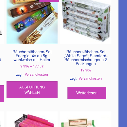
Räucherstäbchen-Set
Räucherstäbchen-Set
Energie, 4x a 15g,
„White Sage“; Stamford-
0
wahlweise mit Halter
Räuchermischungen 12
Packungen
9,99
€
–
17,40
€
19,90
€
zzgl.
Versandkosten
zzgl.
Versandkosten
Dieses
AUSFÜHRUNG
Produkt
WÄHLEN
Weiterlesen
weist
mehrere
Varianten
auf.
Die
Optionen