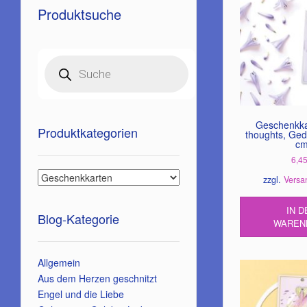
Produktsuche
Products
search
Geschenkka
Produktkategorien
thoughts, Ged
c
6,4
zzgl.
Versa
IN D
Blog-Kategorie
WAREN
Allgemein
Aus dem Herzen geschnitzt
Engel und die Liebe