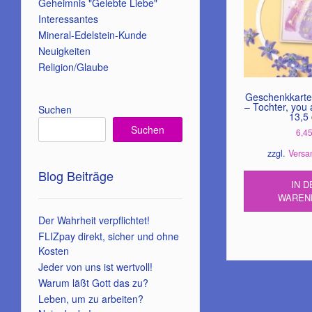
Geheimnis "Gelebte Liebe"
Interessantes
Mineral-Edelstein-Kunde
Neuigkeiten
Religion/Glaube
Geschenkkarte
– Tochter, you 
Suchen
13,5
Suchen
6,4
zzgl.
Versa
Blog Beiträge
IN D
WAREN
Der Wahrheit verpflichtet!
FLIZpay direkt, sicher und ohne
Kosten
Jeder von uns ist wertvoll!
Warum läßt Gott das zu?
Leben, um zu arbeiten?