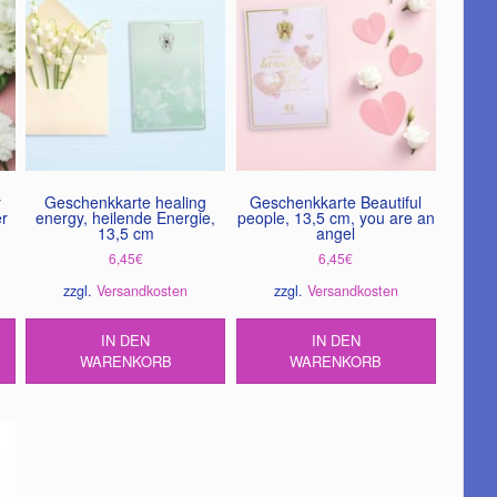
y
Geschenkkarte healing
Geschenkkarte Beautiful
er
energy, heilende Energie,
people, 13,5 cm, you are an
13,5 cm
angel
6,45
€
6,45
€
zzgl.
Versandkosten
zzgl.
Versandkosten
IN DEN
IN DEN
WARENKORB
WARENKORB