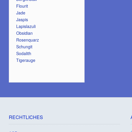
Flourit
Jade
Jaspis
Lapislazuli
Obsidian
Rosenquarz
Schungit
Sodalith
Tigerauge
RECHTLICHES