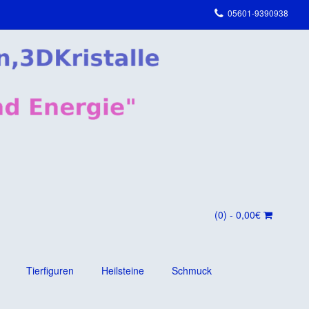
05601-9390938
(0)
- 0,00€
Tierfiguren
Heilsteine
Schmuck