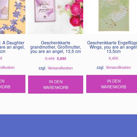
: A Daughter
Geschenkkarte
Geschenkkarte Engelflüge
are an angel,
grandmother, Großmutter,
Wings, you are an angel
 cm
you are an angel, 13,5 cm
13,5cm
Ursprünglicher
Aktueller
5
€
6,45
€
6,45
€
5,99
€
Preis
Preis
ndkosten
zzgl.
Versandkosten
zzgl.
Versandkosten
war:
ist:
6,45€
5,99€.
EN
IN DEN
IN DEN
KORB
WARENKORB
WARENKORB