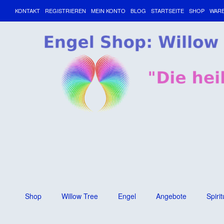
KONTAKT
REGISTRIEREN
MEIN KONTO
BLOG
STARTSEITE
SHOP
WAR
Shop
Willow Tree
Engel
Angebote
Spirit