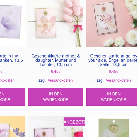
rte in my
Geschenkkarte mother &
Geschenkkarte angel b
anken, 13,5
daughter, Mutter und
your side, Engel an dein
m
Tochter, 13,5 cm
Seite, 13,5 cm
5
€
6,45
€
6,45
€
ndkosten
zzgl.
Versandkosten
zzgl.
Versandkosten
EN
IN DEN
IN DEN
KORB
WARENKORB
WARENKORB
ANGEBOT!