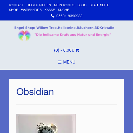
KONTAKT
REGISTRIEREN
MEIN KONTO
BLOG
STARTSEITE
SHOP
WARENKORB
KASSE
SUCHE
05601-9390938
(0)
- 0,00€
MENU
Obsidian