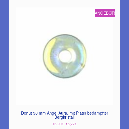
ANGEBOT!
Donut 30 mm Angel Aura, mit Platin bedampfter
Bergkristall
Ursprünglicher
Aktueller
16,90
€
15,22
€
Preis
Preis