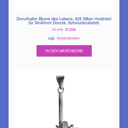
Donuthalter Blume des Lebens, 925 Silber rhodiniert
für 30/40mm Donuts, Schmuckzubehör
Ursprünglicher
Aktueller
30,50
€
27,50
€
Preis
Preis
zzgl.
Versandkosten
war:
ist:
30,50€
27,50€.
IN DEN WARENKORB