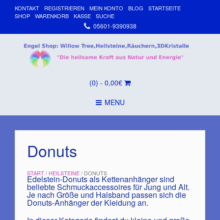
KONTAKT
REGISTRIEREN
MEIN KONTO
BLOG
STARTSEITE
SHOP
WARENKORB
KASSE
SUCHE
05601-9390938
(0)
- 0,00€
MENU
Donuts
START
/
HEILSTEINE
/ DONUTS
Edelstein-Donuts als Kettenanhänger sind
beliebte Schmuckaccessoires für Jung und Alt.
Je nach Größe und Halsband passen sich die
Donuts-Anhänger der Kleidung an.