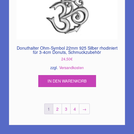
Donuthalter Ohm-Symbol 22mm 925 Silber rhodiniert
für 3-4cm Donuts, Schmuckzubehör
24,50
€
zzgl.
Versandkosten
IN DEN WARENKORB
1
2
3
4
→