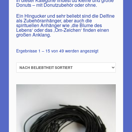
In dieser Kategorie findest du kleine und große
Donuts – mit Donutzubehör oder ohne.
Ein Hingucker und sehr beliebt sind die Delfine
als Zubehöranhänger, aber auch die
spirituellen Anhänger wie ‚die Blume des
Lebens‘ oder das ‚Om-Zeichen‘ finden einen
großen Anklang.
Nach
Ergebnisse 1 – 15 von 49 werden angezeigt
Beliebtheit
sortiert