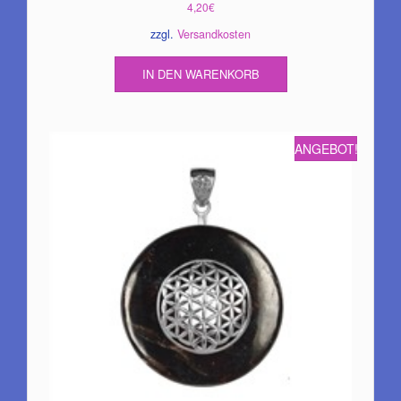
4,20
€
zzgl.
Versandkosten
IN DEN WARENKORB
ANGEBOT!