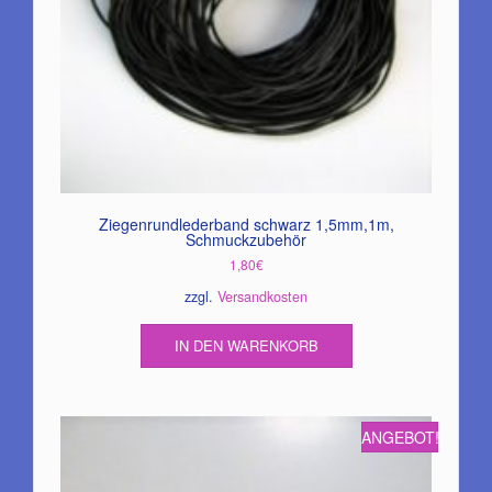
Ziegenrundlederband schwarz 1,5mm,1m,
Schmuckzubehör
1,80
€
zzgl.
Versandkosten
IN DEN WARENKORB
ANGEBOT!