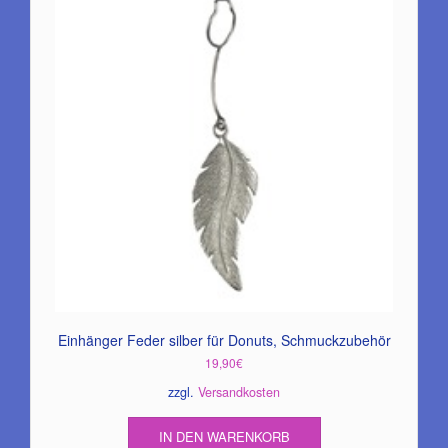
Die
Optionen
können
auf
der
Produktseite
gewählt
werden
Einhänger Feder silber für Donuts, Schmuckzubehör
19,90
€
zzgl.
Versandkosten
IN DEN WARENKORB