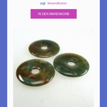
zzgl.
Versandkosten
war:
ist:
16,90€
15,22€.
IN DEN WARENKORB