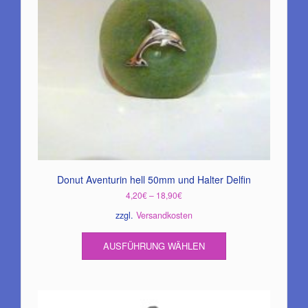
Donut Aventurin hell 50mm und Halter Delfin
4,20
€
–
18,90
€
zzgl.
Versandkosten
Dieses
AUSFÜHRUNG WÄHLEN
Produkt
weist
mehrere
Varianten
auf.