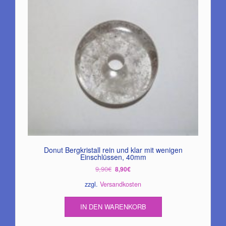
Donut Bergkristall rein und klar mit wenigen
Einschlüssen, 40mm
Ursprünglicher
Aktueller
9,90
€
8,90
€
Preis
Preis
zzgl.
Versandkosten
war:
ist:
9,90€
8,90€.
IN DEN WARENKORB