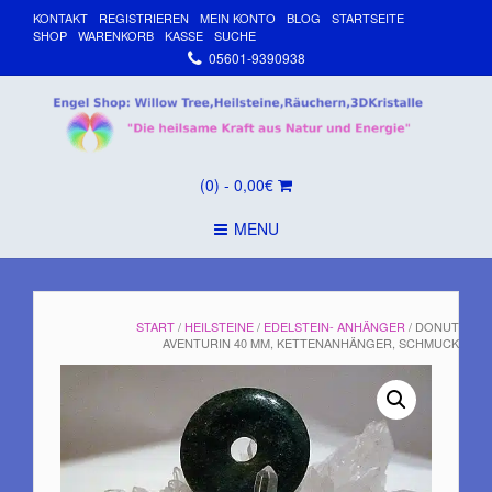
KONTAKT
REGISTRIEREN
MEIN KONTO
BLOG
STARTSEITE
SHOP
WARENKORB
KASSE
SUCHE
05601-9390938
(0)
- 0,00€
MENU
START
/
HEILSTEINE
/
EDELSTEIN- ANHÄNGER
/ DONUT
AVENTURIN 40 MM, KETTENANHÄNGER, SCHMUCK