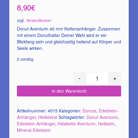
basierend
8,90
€
auf
Kundenbewertung
zzgl.
Versandkosten
Donut Aventurin 40 mm Kettenanhänger. Zusammen
mit einem Donuthalter Deiner Wahl wird er ein
Blickfang sein und gleichzeitig heilend auf Körper und
Seele wirken.
2 vorrätig
-
+
Donut Aventurin 40
In den Warenkorb
Artikelnummer:
4015
Kategorien:
Donuts
,
Edelstein-
Anhänger
,
Heilsteine
Schlagwörter:
Donut Aventurin
,
Edelstein-Anhänger
,
Halskette Aventurin
,
Heilstein
,
Mineral-Edelstein