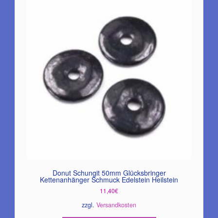
Donut Schungit 50mm Glücksbringer
Kettenanhänger Schmuck Edelstein Heilstein
11,40
€
zzgl.
Versandkosten