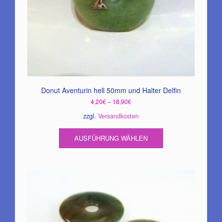
Donut Aventurin hell 50mm und Halter Delfin
4,20
€
–
18,90
€
zzgl.
Versandkosten
Dieses
AUSFÜHRUNG WÄHLEN
Produkt
weist
mehrere
Varianten
auf.
Die
Optionen
können