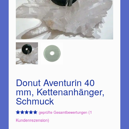
Donut Aventurin 40
mm, Kettenanhänger,
Schmuck
(
1
geprüfte Gesamtbewertungen
Bewertet
1
Kundenrezension)
mit
5.00
von 5,