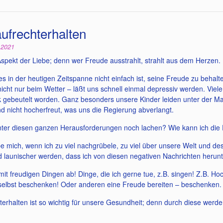
ufrechterhalten
i 2021
Aspekt der Liebe; denn wer Freude ausstrahlt, strahlt aus dem Herzen.
es in der heutigen Zeitspanne nicht einfach ist, seine Freude zu behalt
nicht nur beim Wetter – läßt uns schnell einmal depressiv werden. Vi
 gebeutelt worden. Ganz besonders unsere Kinder leiden unter der Ma
d nicht hocherfreut, was uns die Regierung abverlangt.
nter diesen ganzen Herausforderungen noch lachen? Wie kann ich die 
pe mich, wenn ich zu viel nachgrübele, zu viel über unsere Welt und 
d launischer werden, dass ich von diesen negativen Nachrichten herun
mit freudigen Dingen ab! Dinge, die ich gerne tue, z.B. singen! Z.B. H
 selbst beschenken! Oder anderen eine Freude bereiten – beschenken.
erhalten ist so wichtig für unsere Gesundheit; denn durch diese werde