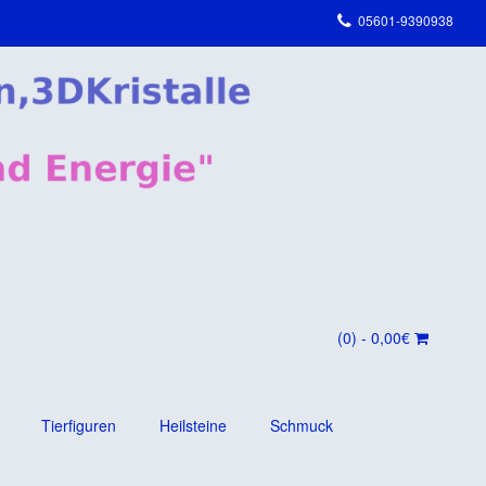
05601-9390938
(0)
- 0,00€
Tierfiguren
Heilsteine
Schmuck