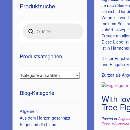
Produktsuche
Je nach Seelenr
sie nicht. Der 
Wenn ich von Li
meinem Sein so 
Products
search
zuhört, akzepti
Freude an allem
Diese Liebe ist
ist in Harmonie
Produktkategorien
Dieser Engel ve
und Hingabe zu
Zurzeit als An
Blog-Kategorie
With lo
Tree Fi
Allgemein
Aus dem Herzen geschnitzt
Posted in
Allgem
Figur
,
Willowtree
Engel und die Liebe