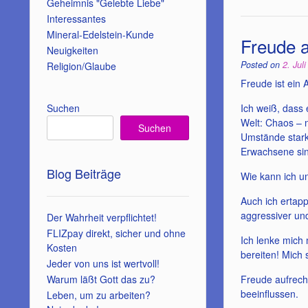
Geheimnis "Gelebte Liebe"
Interessantes
Mineral-Edelstein-Kunde
Freude a
Neuigkeiten
Posted on
2. Jul
Religion/Glaube
Freude ist ein 
Ich weiß, dass 
Suchen
Welt: Chaos – 
Suchen
Umstände stark
Erwachsene sin
Blog Beiträge
Wie kann ich u
Auch ich ertap
aggressiver un
Der Wahrheit verpflichtet!
FLIZpay direkt, sicher und ohne
Ich lenke mich 
Kosten
bereiten! Mich
Jeder von uns ist wertvoll!
Freude aufrecht
Warum läßt Gott das zu?
beeinflussen.
Leben, um zu arbeiten?