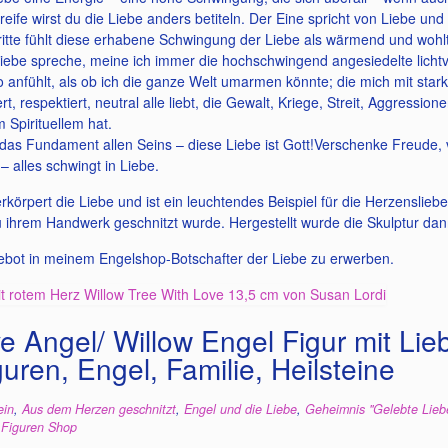
eife wirst du die Liebe anders betiteln. Der Eine spricht von Liebe un
dritte fühlt diese erhabene Schwingung der Liebe als wärmend und wohlt
ebe spreche, meine ich immer die hochschwingend angesiedelte lichtvol
anfühlt, als ob ich die ganze Welt umarmen könnte; die mich mit starke
ert, respektiert, neutral alle liebt, die Gewalt, Kriege, Streit, Aggress
 Spirituellem hat.
 das Fundament allen Seins – diese Liebe ist Gott!
Verschenke Freude, 
 – alles schwingt in Liebe.
rkörpert die Liebe und ist ein leuchtendes Beispiel für die Herzensliebe
 ihrem Handwerk geschnitzt wurde. Hergestellt wurde die Skulptur da
gebot in meinem Engelshop-Botschafter der Liebe zu erwerben.
ve Angel/ Willow Engel Figur mit Li
guren, Engel, Familie, Heilsteine
ein
,
Aus dem Herzen geschnitzt
,
Engel und die Liebe
,
Geheimnis "Gelebte Lieb
 Figuren Shop