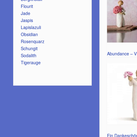
Flourit
Jade
Jaspis
Lapislazuli
Obsidian
Rosenquarz
Schungit
Abundance – Vi
Sodalith
Tigerauge
Ein Dankeschö