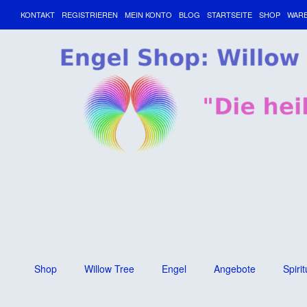
KONTAKT
REGISTRIEREN
MEIN KONTO
BLOG
STARTSEITE
SHOP
WAR
Shop
Willow Tree
Engel
Angebote
Spirit