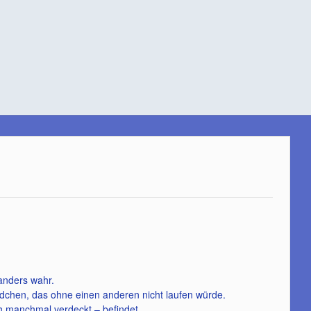
 anders wahr.
rädchen, das ohne einen anderen nicht laufen würde.
ch manchmal verdeckt – befindet.