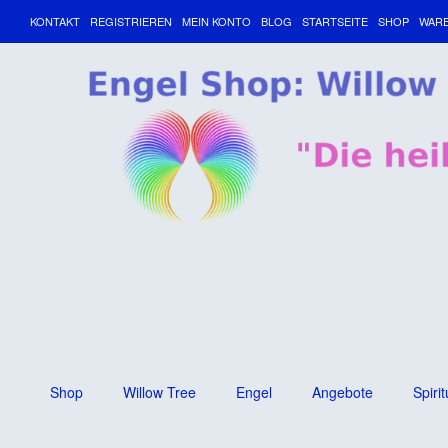
KONTAKT
REGISTRIEREN
MEIN KONTO
BLOG
STARTSEITE
SHOP
WAR
Shop
Willow Tree
Engel
Angebote
Spirit