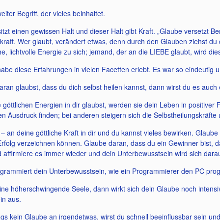
eiter Begriff, der vieles beinhaltet.
itzt einen gewissen Halt und dieser Halt gibt Kraft. „Glaube versetzt 
raft. Wer glaubt, verändert etwas, denn durch den Glauben ziehst du d
e, lichtvolle Energie zu sich; jemand, der an die LIEBE glaubt, wird die
habe diese Erfahrungen in vielen Facetten erlebt. Es war so eindeutig u
ran glaubst, dass du dich selbst heilen kannst, dann wirst du es auch
göttlichen Energien in dir glaubst, werden sie dein Leben in positive
en Ausdruck finden; bei anderen steigern sich die Selbstheilungskräfte
– an deine göttliche Kraft in dir und du kannst vieles bewirken. Glaub
 Erfolg verzeichnen können. Glaube daran, dass du ein Gewinner bist,
 affirmiere es immer wieder und dein Unterbewusstsein wird sich darau
grammiert dein Unterbewusstsein, wie ein Programmierer den PC pro
ine höherschwingende Seele, dann wirkt sich dein Glaube noch intensiv
in aus.
ngs kein Glaube an irgendetwas, wirst du schnell beeinflussbar sein und