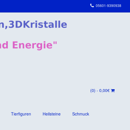
05601-9390938
(0)
- 0,00€
Tierfiguren
Heilsteine
Schmuck