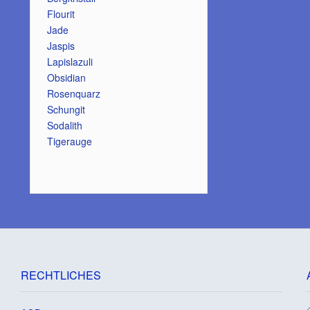
Flourit
Jade
Jaspis
Lapislazuli
Obsidian
Rosenquarz
Schungit
Sodalith
Tigerauge
RECHTLICHES