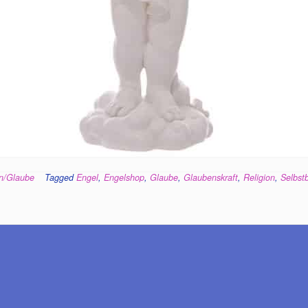
on/Glaube
Tagged
Engel
,
Engelshop
,
Glaube
,
Glaubenskraft
,
Religion
,
Selbst