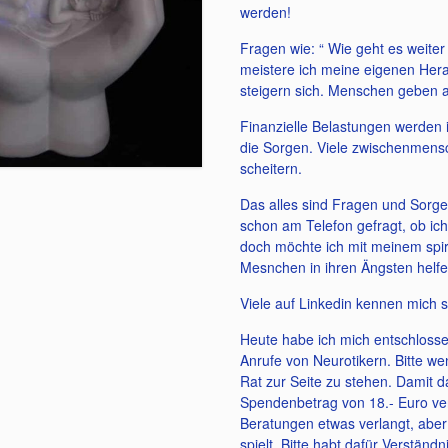
werden!
Fragen wie: “ Wie geht es weiter
meistere ich meine eigenen Her
steigern sich. Menschen geben a
Finanzielle Belastungen werden
die Sorgen. Viele zwischenmensc
scheitern.
Das alles sind Fragen und Sorgen
schon am Telefon gefragt, ob ich 
doch möchte ich mit meinem spi
Mesnchen in ihren Ängsten helfe
Viele auf Linkedin kennen mich
Heute habe ich mich entschlossen,
Anrufe von Neurotikern. Bitte we
Rat zur Seite zu stehen. Damit da
Spendenbetrag von 18.- Euro ver
Beratungen etwas verlangt, aber 
spielt. Bitte habt dafür Verständ