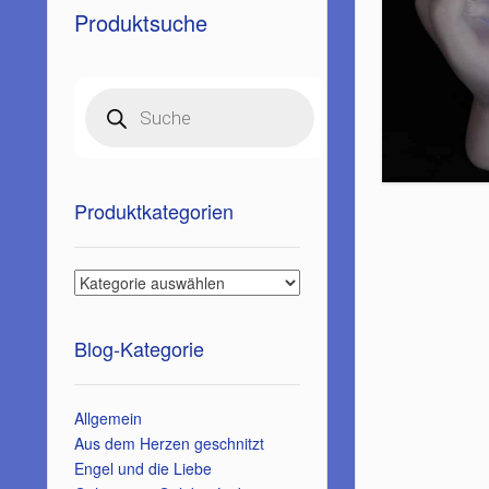
Produktsuche
Products
search
Produktkategorien
Blog-Kategorie
Allgemein
Aus dem Herzen geschnitzt
Engel und die Liebe