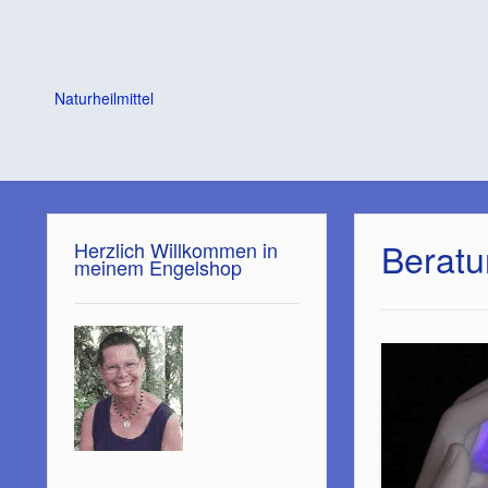
Naturheilmittel
Berat
Herzlich Willkommen in
meinem Engelshop