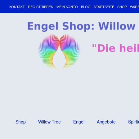
KONTAKT
REGISTRIEREN
MEIN KONTO
BLOG
STARTSEITE
SHOP
WAR
Shop
Willow Tree
Engel
Angebote
Spirit