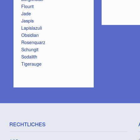
Flourit
Jade
Jaspis
Lapislazuli
Obsidian
Rosenquarz
Schungit
Sodalith
Tigerauge
RECHTLICHES