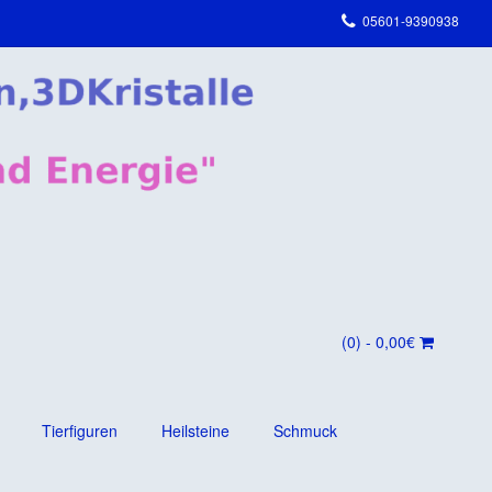
05601-9390938
(0)
- 0,00€
Tierfiguren
Heilsteine
Schmuck