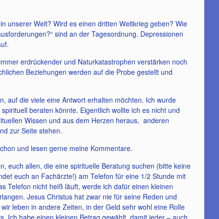
 in unserer Welt? Wird es einen dritten Weltkrieg geben? Wie
ausforderungen?“ sind an der Tagesordnung. Depressionen
uf.
 immer erdrückender und Naturkatastrophen verstärken noch
hlichen Beziehungen werden auf die Probe gestellt und
, auf die viele eine Antwort erhalten möchten. Ich wurde
spirituell beraten könnte. Eigentlich wollte ich es nicht und
rituellen Wissen und aus dem Herzen heraus, anderen
nd zur Seite stehen.
 schon und lesen gerne meine Kommentare.
 euch allen, die eine spirituelle Beratung suchen (bitte keine
ndet euch an Fachärzte!) am Telefon für eine 1/2 Stunde mit
s Telefon nicht heiß läuft, werde ich dafür einen kleinen
langen. Jesus Christus hat zwar nie für seine Reden und
wir leben in andere Zeiten, in der Geld sehr wohl eine Rolle
nis. Ich habe einen kleinen Betrag gewählt, damit jeder – auch