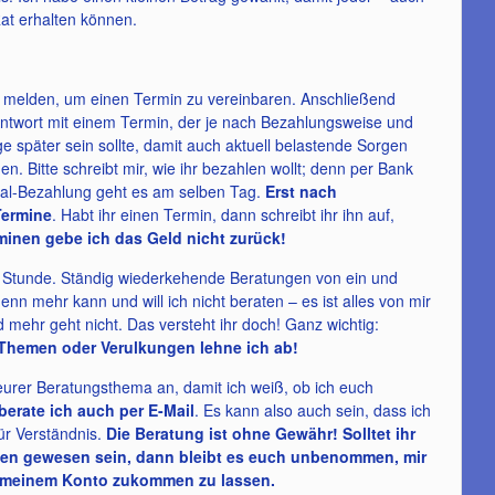
Rat erhalten können.
ir melden, um einen Termin zu vereinbaren. Anschließend
-Antwort mit einem Termin, der je nach Bezahlungsweise und
ge später sein sollte, damit auch aktuell belastende Sorgen
n. Bitte schreibt mir, wie ihr bezahlen wollt; denn per Bank
pal-Bezahlung geht es am selben Tag.
Erst nach
Termine
. Habt ihr einen Termin, dann schreibt ihr ihn auf,
minen gebe ich das Geld nicht zurück!
 Stunde. Ständig wiederkehende Beratungen von ein und
nn mehr kann und will ich nicht beraten – es ist alles von mir
ehr geht nicht. Das versteht ihr doch! Ganz wichtig:
Themen oder Verulkungen lehne ich ab!
 eurer Beratungsthema an, damit ich weiß, ob ich euch
berate ich auch per E-Mail
. Es kann also auch sein, dass ich
ür Verständnis.
Die Beratung ist ohne Gewähr! Solltet ihr
eden gewesen sein, dann bleibt es euch unbenommen, mir
f meinem Konto zukommen zu lassen.