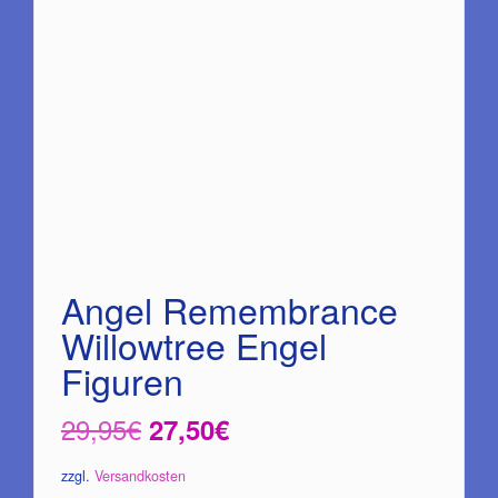
Angel Remembrance
Willowtree Engel
Figuren
Ursprünglicher
Aktueller
29,95
€
27,50
€
Preis
Preis
zzgl.
Versandkosten