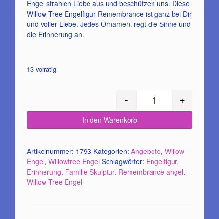
war:
ist:
Engel strahlen Liebe aus und beschützen uns. Diese
Willow Tree Engelfigur Remembrance ist ganz bei Dir
29,95€
27,50€.
und voller Liebe. Jedes Ornament regt die Sinne und
die Erinnerung an.
13 vorrätig
-
+
Angel Remembrance 
In den Warenkorb
Artikelnummer:
1793
Kategorien:
Angebote
,
Willow
Engel
,
Willowtree Engel
Schlagwörter:
Engelfigur
,
Erinnerung
,
Familie Skulptur
,
Remembrance angel
,
Willow Tree Engel