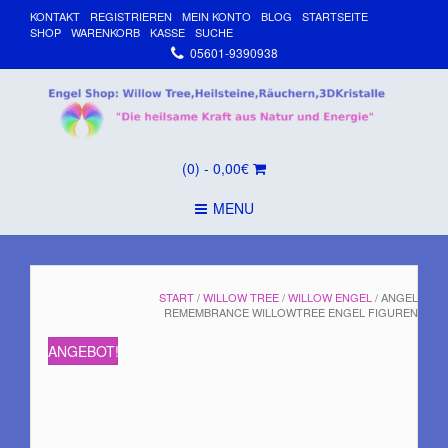
KONTAKT
REGISTRIEREN
MEIN KONTO
BLOG
STARTSEITE
SHOP
WARENKORB
KASSE
SUCHE
05601-9390938
(0)
- 0,00€
MENU
START
/
WILLOW TREE
/
WILLOW ENGEL
/ ANGEL
REMEMBRANCE WILLOWTREE ENGEL FIGUREN
ANGEBOT!