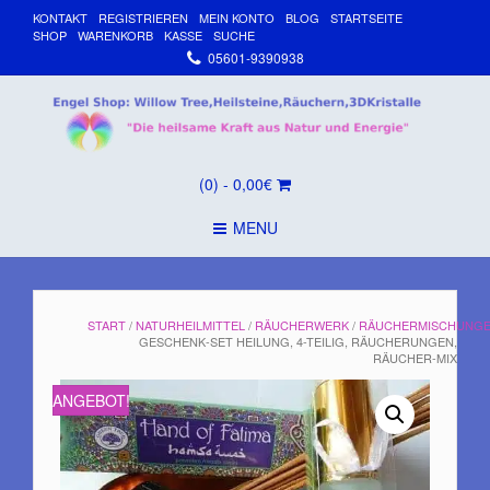
KONTAKT
REGISTRIEREN
MEIN KONTO
BLOG
STARTSEITE
SHOP
WARENKORB
KASSE
SUCHE
05601-9390938
(0)
- 0,00€
MENU
START
/
NATURHEILMITTEL
/
RÄUCHERWERK
/
RÄUCHERMISCHUNG
GESCHENK-SET HEILUNG, 4-TEILIG, RÄUCHERUNGEN,
RÄUCHER-MIX
ANGEBOT!