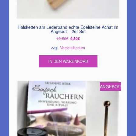
Halsketten am Lederband echte Edelsteine Achat im
Angebot – 2er Set
Ursprünglicher
Aktueller
12,50
€
9,50
€
Preis
Preis
zzgl.
Versandkosten
war:
ist:
12,50€
9,50€.
IN DEN WARENKORB
ANGEBOT!