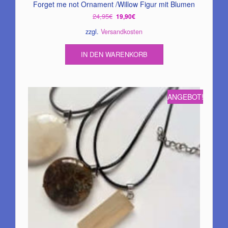
Forget me not Ornament /Willow Figur mit Blumen
Ursprünglicher
Aktueller
24,95
€
19,90
€
Preis
Preis
zzgl.
Versandkosten
war:
ist:
24,95€
19,90€.
IN DEN WARENKORB
ANGEBOT!