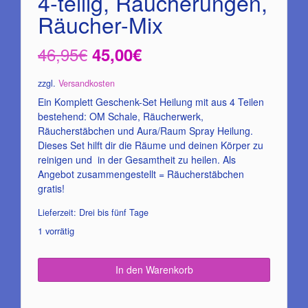
4-teilig, Räucherungen,
Räucher-Mix
Ursprünglicher
Aktueller
46,95
€
45,00
€
Preis
Preis
zzgl.
Versandkosten
war:
ist:
Ein Komplett Geschenk-Set Heilung mit aus 4 Teilen
bestehend: OM Schale, Räucherwerk,
46,95€
45,00€.
Räucherstäbchen und Aura/Raum Spray Heilung.
Dieses Set hilft dir die Räume und deinen Körper zu
reinigen und in der Gesamtheit zu heilen. Als
Angebot zusammengestellt = Räucherstäbchen
gratis!
Lieferzeit:
Drei bis fünf Tage
1 vorrätig
In den Warenkorb