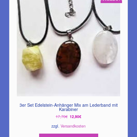
3er Set Edelstein-Anhänger Mix am Lederband mit
Karabiner
Ursprünglicher
Aktueller
17,70
€
12,90
€
Preis
Preis
zzgl.
Versandkosten
war:
ist:
17,70€
12,90€.