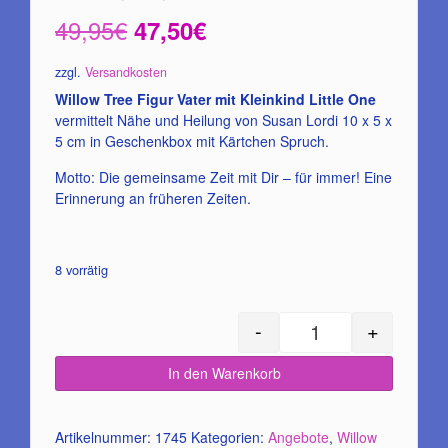
Ursprünglicher
Aktueller
49,95
€
47,50
€
Preis
Preis
zzgl.
Versandkosten
war:
ist:
Willow Tree Figur Vater mit Kleinkind Little One
vermittelt Nähe und Heilung von Susan Lordi 10 x 5 x
49,95€
47,50€.
5 cm in Geschenkbox mit Kärtchen Spruch.
Motto: Die gemeinsame Zeit mit Dir – für immer! Eine
Erinnerung an früheren Zeiten.
8 vorrätig
-
+
Little One /Willow Tr
In den Warenkorb
Artikelnummer:
1745
Kategorien:
Angebote
,
Willow