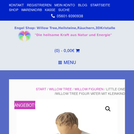
KONTAKT
REGISTRIEREN
MEIN KONTO
BLOG
STARTSEITE
SHOP
WARENKORB
KASSE
SUCHE
05601-9390938
(0)
- 0,00€
MENU
START
/
WILLOW TREE
/
WILLOW FIGUREN
/ LITTLE ONE
/WILLOW TREE FIGUR VATER MIT KLEINKIND
ANGEBOT!