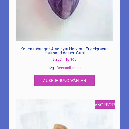
Kettenanhänger Amethyst Herz mit Engelgravur,
Halsband deiner Wahl
9,30
€
–
10,30
€
zzgl.
Versandkosten
Dieses
AUSFÜHRUNG WÄHLEN
Produkt
weist
mehrere
Varianten
ANGEBOT!
auf.
Die
Optionen
können