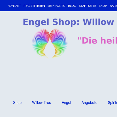
KONTAKT
REGISTRIEREN
MEIN KONTO
BLOG
STARTSEITE
SHOP
WAR
Shop
Willow Tree
Engel
Angebote
Spirit