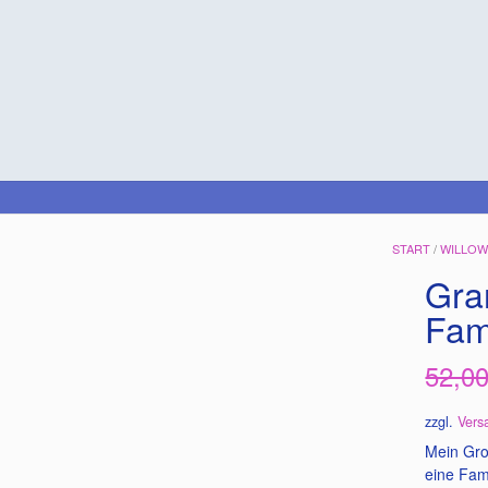
START
/
WILLOW
Gra
Fami
52,0
zzgl.
Vers
Mein Gro
eine Fam