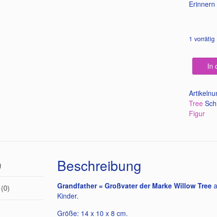
Erinnern 
1 vorrätig
In
Artikeln
Tree
Sch
Figur
Beschreibung
g
Grandfather = Großvater der Marke Willow Tree
a
(0)
Kinder.
Größe: 14 x 10 x 8 cm.