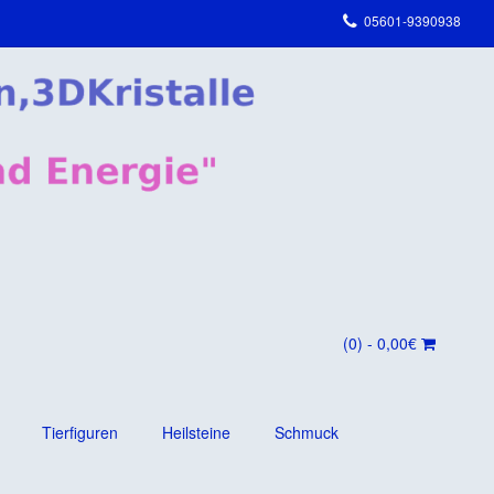
05601-9390938
(0)
- 0,00€
Tierfiguren
Heilsteine
Schmuck