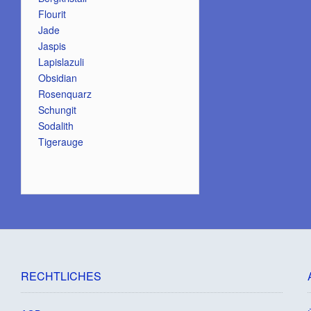
Flourit
Jade
Jaspis
Lapislazuli
Obsidian
Rosenquarz
Schungit
Sodalith
Tigerauge
RECHTLICHES