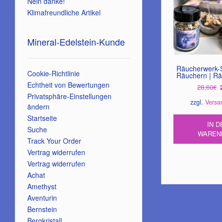
Nein danke!
Klimafreundliche Artikel
Mineral-Edelstein-Kunde
Räucherwerk-S
Cookie-Richtlinie
Räuchern | R
Echtheit von Bewertungen
28,60
€
Privatsphäre-Einstellungen
zzgl.
Versa
ändern
Startseite
IN D
Suche
WAREN
Track Your Order
Vertrag widerrufen
Vertrag widerrufen
Achat
Amethyst
Aventurin
Bernstein
Bergkristall