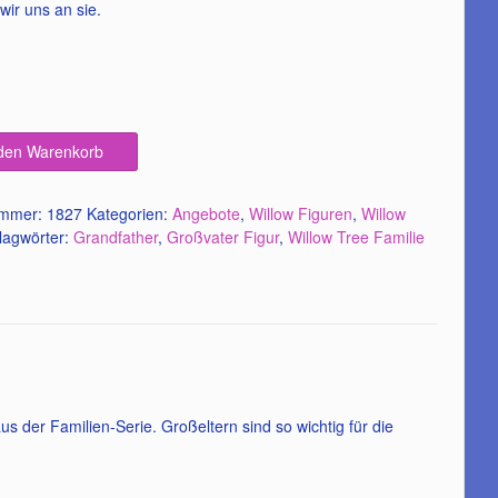
52,00€
49,95€.
wir uns an sie.
 den Warenkorb
ummer:
1827
Kategorien:
Angebote
,
Willow Figuren
,
Willow
lagwörter:
Grandfather
,
Großvater Figur
,
Willow Tree Familie
us der Familien-Serie. Großeltern sind so wichtig für die