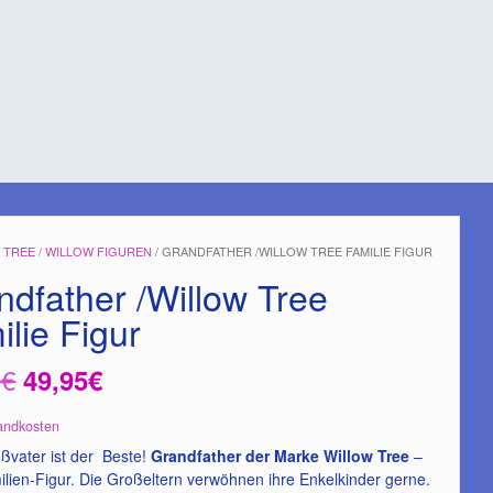
 TREE
/
WILLOW FIGUREN
/ GRANDFATHER /WILLOW TREE FAMILIE FIGUR
ndfather /Willow Tree
lie Figur
Ursprünglicher
Aktueller
0
€
49,95
€
Preis
Preis
andkosten
war:
ist:
ßvater ist der Beste!
Grandfather der Marke Willow Tree
–
ilien-Figur. Die Großeltern verwöhnen ihre Enkelkinder gerne.