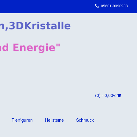
05601-9390938
(0)
- 0,00€
Tierfiguren
Heilsteine
Schmuck