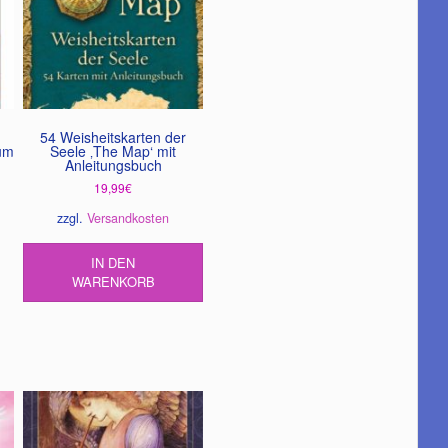
54 Weisheitskarten der
ium
Seele ‚The Map‘ mit
Anleitungsbuch
19,99
€
zzgl.
Versandkosten
IN DEN
WARENKORB