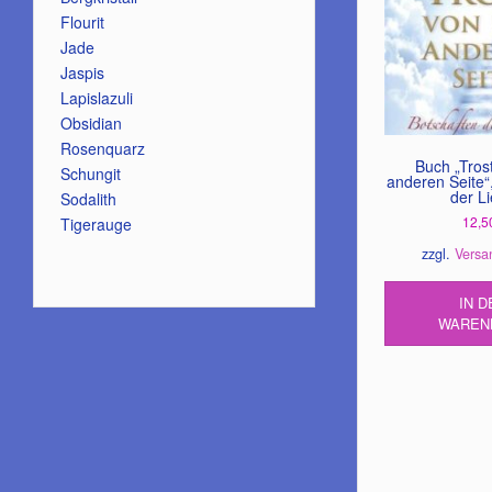
Flourit
Jade
Jaspis
Lapislazuli
Obsidian
Rosenquarz
Buch „Tros
Schungit
anderen Seite“
der L
Sodalith
12,5
Tigerauge
zzgl.
Versa
IN D
WAREN