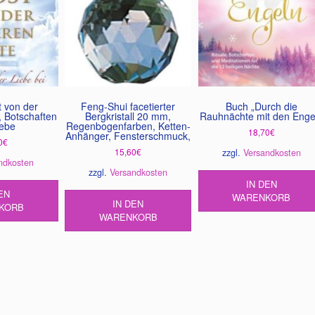
t von der
Feng-Shui facetierter
Buch „Durch die
, Botschaften
Bergkristall 20 mm,
Rauhnächte mit den Enge
iebe
Regenbogenfarben, Ketten-
18,70
€
Anhänger, Fensterschmuck,
0
€
15,60
€
zzgl.
Versandkosten
ndkosten
zzgl.
Versandkosten
IN DEN
EN
WARENKORB
IN DEN
KORB
WARENKORB