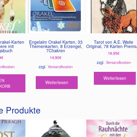
rakel-Karten
Engelalm Orakel Karten, 33
Tarot von A.E. Waite
iere mit
Themenkarten, 8 Erzengel,
Original, 78 Karten Prem
gsbuch
7Chakren
16,95
€
9
€
14,90
€
zzgl.
Versandkosten
ndkosten
zzgl.
Versandkosten
Weiterlesen
EN
Weiterlesen
KORB
e Produkte