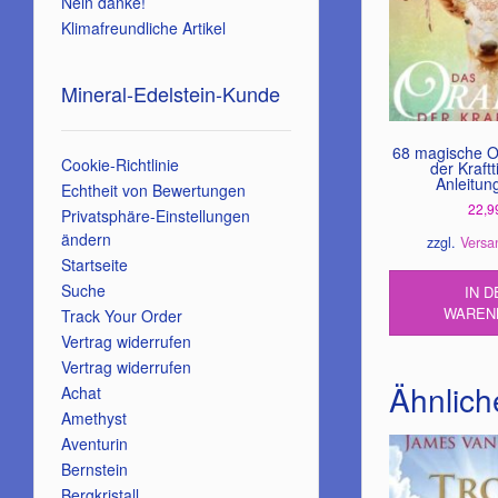
Nein danke!
Klimafreundliche Artikel
Mineral-Edelstein-Kunde
68 magische O
Cookie-Richtlinie
der Kraftt
Anleitun
Echtheit von Bewertungen
22,9
Privatsphäre-Einstellungen
ändern
zzgl.
Versa
Startseite
Suche
IN D
WAREN
Track Your Order
Vertrag widerrufen
Vertrag widerrufen
Ähnlich
Achat
Amethyst
Aventurin
Bernstein
Bergkristall