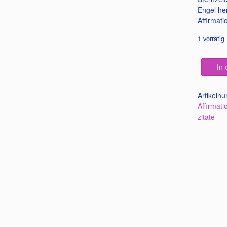
Engel he
Affirmati
1 vorrätig
In
Artikeln
Affirmati
zitate