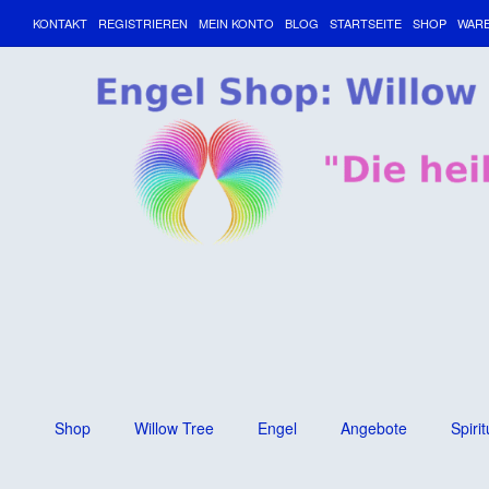
KONTAKT
REGISTRIEREN
MEIN KONTO
BLOG
STARTSEITE
SHOP
WAR
Shop
Willow Tree
Engel
Angebote
Spirit