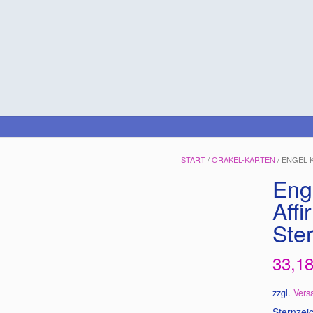
START
/
ORAKEL-KARTEN
/ ENGEL 
Eng
Affi
Ste
33,1
zzgl.
Vers
Sternzei