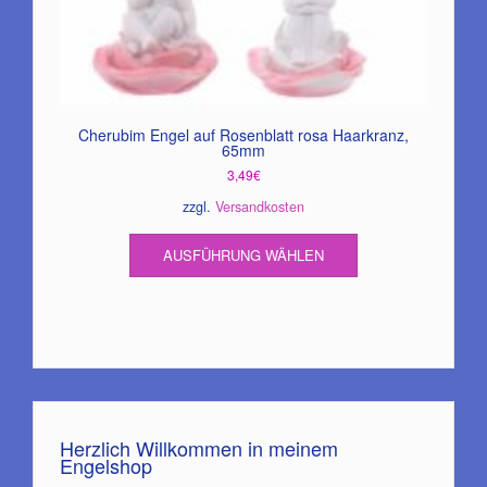
Cherubim Engel auf Rosenblatt rosa Haarkranz,
65mm
3,49
€
zzgl.
Versandkosten
Dieses
AUSFÜHRUNG WÄHLEN
Produkt
weist
mehrere
Varianten
auf.
Die
Optionen
können
auf
Herzlich Willkommen in meinem
Engelshop
der
Produktseite