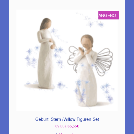
ANGEBOT!
Geburt, Stern /Willow Figuren-Set
Ursprünglicher
Aktueller
69,00
€
65,55
€
Preis
Preis