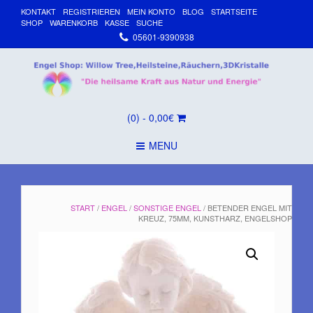
KONTAKT
REGISTRIEREN
MEIN KONTO
BLOG
STARTSEITE
SHOP
WARENKORB
KASSE
SUCHE
05601-9390938
(0)
- 0,00€
MENU
START
/
ENGEL
/
SONSTIGE ENGEL
/ BETENDER ENGEL MIT
KREUZ, 75MM, KUNSTHARZ, ENGELSHOP