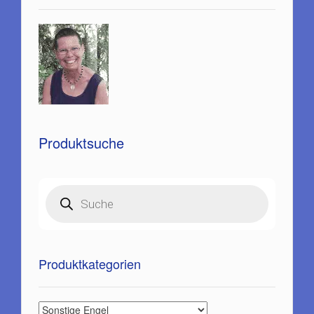
gewählt
werden
Produktsuche
Products
search
Produktkategorien