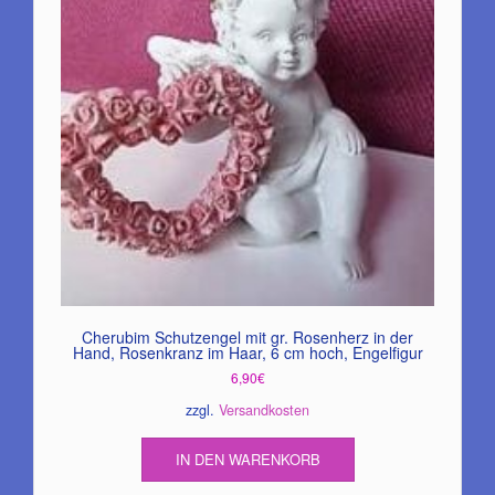
Cherubim Schutzengel mit gr. Rosenherz in der
Hand, Rosenkranz im Haar, 6 cm hoch, Engelfigur
6,90
€
zzgl.
Versandkosten
IN DEN WARENKORB