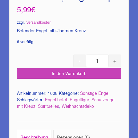
5,99
€
zzgl.
Versandkosten
Betender Engel mit silbernen Kreuz
6 vorrätig
-
+
Betender Engel mit 
In den Warenkorb
Artikelnummer:
1008
Kategorie:
Sonstige Engel
Schlagwörter:
Engel betet
,
Engelfigur
,
Schutzengel
mit Kreuz
,
Spirituelles
,
Weihnachtsdeko
Beschreibung
Rezensionen (0)