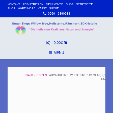
KONTAKT
REGISTRIEREN
MEIN KONTO
BLOG
STARTSEITE
SHOP
WARENKORB
KASSE
SUCHE
05601-9390938
(0)
- 0,00€
MENU
START
/
KERZEN
/ AROMAKERZE „WHITE SAGE“ IM GLAS, 9,5
CM