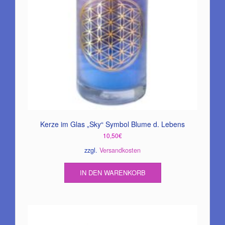
der
Produktseite
gewählt
werden
Kerze im Glas „Sky“ Symbol Blume d. Lebens
10,50
€
zzgl.
Versandkosten
IN DEN WARENKORB