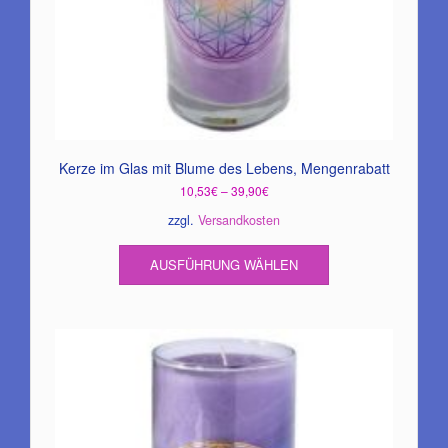
Kerze im Glas mit Blume des Lebens, Mengenrabatt
10,53
€
–
39,90
€
zzgl.
Versandkosten
Dieses
AUSFÜHRUNG WÄHLEN
Produkt
weist
mehrere
Varianten
auf.
Die
Optionen
können
auf