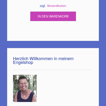
Preis
Preis
zzgl.
Versandkosten
war:
ist:
94,00€
84,60€.
IN DEN WARENKORB
Herzlich Willkommen in meinem
Engelshop