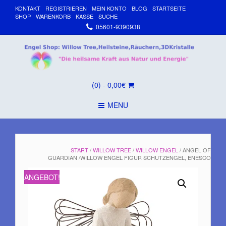
KONTAKT
REGISTRIEREN
MEIN KONTO
BLOG
STARTSEITE
SHOP
WARENKORB
KASSE
SUCHE
05601-9390938
(0)
- 0,00€
MENU
START
/
WILLOW TREE
/
WILLOW ENGEL
/ ANGEL OF
GUARDIAN /WILLOW ENGEL FIGUR SCHUTZENGEL, ENESCO
ANGEBOT!