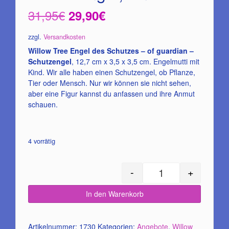
Ursprünglicher
Aktueller
31,95
€
29,90
€
Preis
Preis
zzgl.
Versandkosten
war:
ist:
Willow Tree Engel des Schutzes – of guardian –
Schutzengel
, 12,7 cm x 3,5 x 3,5 cm. Engelmutti mit
31,95€
29,90€.
Kind. Wir alle haben einen Schutzengel, ob Pflanze,
Tier oder Mensch. Nur wir können sie nicht sehen,
aber eine Figur kannst du anfassen und ihre Anmut
schauen.
4 vorrätig
-
+
Angel of guardian /
In den Warenkorb
Artikelnummer:
1730
Kategorien:
Angebote
,
Willow