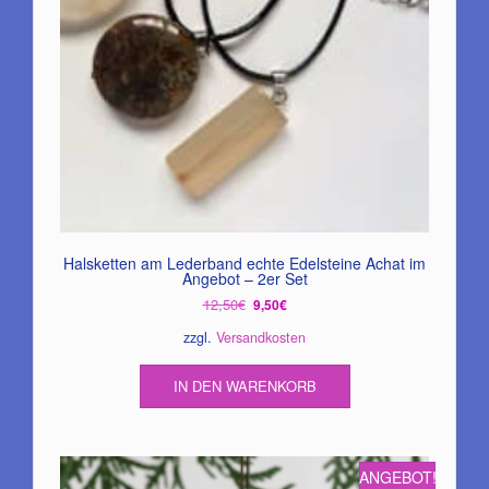
Halsketten am Lederband echte Edelsteine Achat im
Angebot – 2er Set
Ursprünglicher
Aktueller
12,50
€
9,50
€
Preis
Preis
zzgl.
Versandkosten
war:
ist:
12,50€
9,50€.
IN DEN WARENKORB
ANGEBOT!