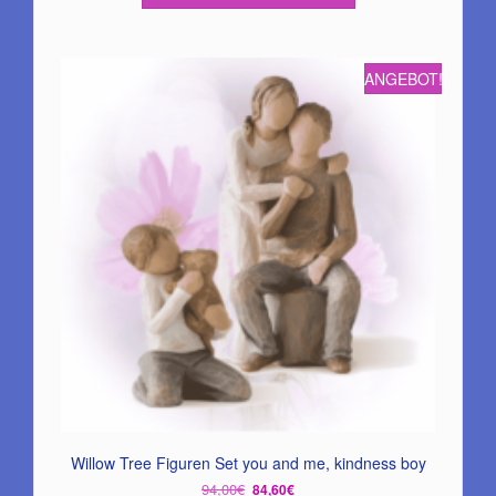
ANGEBOT!
Willow Tree Figuren Set you and me, kindness boy
Ursprünglicher
Aktueller
94,00
€
84,60
€