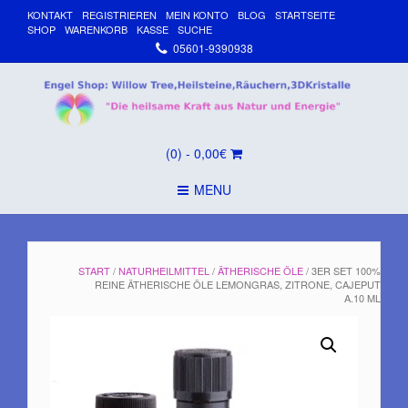
KONTAKT
REGISTRIEREN
MEIN KONTO
BLOG
STARTSEITE
SHOP
WARENKORB
KASSE
SUCHE
05601-9390938
(0)
- 0,00€
MENU
START
/
NATURHEILMITTEL
/
ÄTHERISCHE ÖLE
/ 3ER SET 100%
REINE ÄTHERISCHE ÖLE LEMONGRAS, ZITRONE, CAJEPUT
A.10 ML