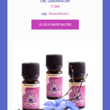
OM, Geschenk-Set
17,35
€
zzgl.
Versandkosten
IN DEN WARENKORB