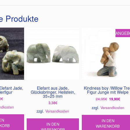
e Produkte
ANGEB
Elefant Jade,
Elefant aus Jade,
Kindness boy /Willow Tre
erfigur
Glücksbringer, Heilstein,
Figur Junge mit Welpe
35×25 mm
Ursprünglich
Aktuel
0
€
24,95
€
19,90
€
3,38
€
Preis
Preis
ndkosten
zzgl.
Versandkosten
war:
ist:
zzgl.
Versandkosten
24,95€
19,90€
EN
IN DEN
IN DEN
KORB
WARENKORB
WARENKORB