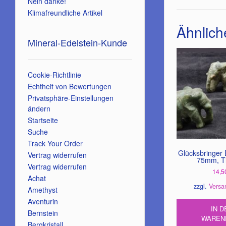
Nein danke!
Klimafreundliche Artikel
Ähnlich
Mineral-Edelstein-Kunde
Cookie-Richtlinie
Echtheit von Bewertungen
Privatsphäre-Einstellungen
ändern
Startseite
Suche
Track Your Order
Glücksbringer 
Vertrag widerrufen
75mm, Ti
Vertrag widerrufen
14,5
Achat
zzgl.
Versa
Amethyst
Aventurin
IN D
Bernstein
WAREN
Bergkristall