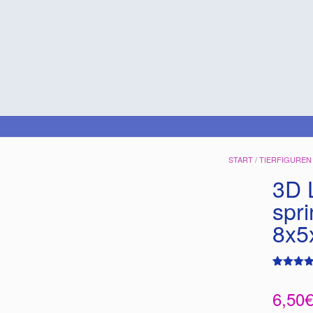
START
/
TIERFIGUREN
3D L
spr
8x5
Bewertet
1
mit
5.00
6,50
von 5,
basieren