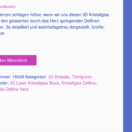
wertung
andkosten
erzen schlagen höher, wenn wir uns diesen 3D Kristallglas
t den gelaserten durch das Herz springenden Delfinen
. So detailliert und wahrheitsgetreu dargestellt. Große:
 cm
 den Warenkorb
ummer:
15009
Kategorien:
3D-Kristalle
,
Tierfiguren
rter:
3D Laser Kristallglas Block
,
Kristallglas Delfine
,
de Delfine Herz