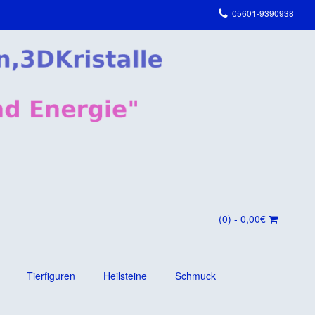
05601-9390938
(0)
- 0,00€
Tierfiguren
Heilsteine
Schmuck