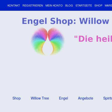
KONTAKT
REGISTRIEREN
MEIN KONTO
BLOG
STARTSEITE
SHOP
WAR
Shop
Willow Tree
Engel
Angebote
Spirit