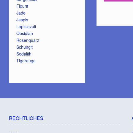
Flourit
Jade
Jaspis
Lapislazuli
Obsidian
Rosenquarz
Schungit
Sodalith
Tigerauge
RECHTLICHES