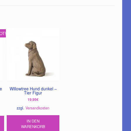
OT!
e
Willowtree Hund dunkel –
Tier Figur
er
ler
19,95
€
zzgl.
Versandkosten
.
IN DEN
WARENKORB