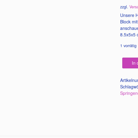
auf
Kundenbe
zzgl.
Vers
Unsere H
Block mi
anschauen
8.5x5x5
1 vorrätig
In
Artikeln
Schlagwö
Springen