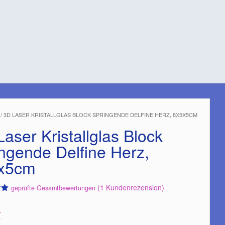
/ 3D LASER KRISTALLGLAS BLOCK SPRINGENDE DELFINE HERZ, 8X5X5CM
aser Kristallglas Block
ingende Delfine Herz,
x5cm
(
1
Kundenrezension)
geprüfte Gesamtbewertungen
€
d