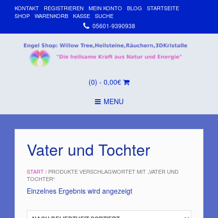
KONTAKT
REGISTRIEREN
MEIN KONTO
BLOG
STARTSEITE
SHOP
WARENKORB
KASSE
SUCHE
05601-9390938
(0)
- 0,00€
MENU
Vater und Tochter
START
/ PRODUKTE VERSCHLAGWORTET MIT „VATER UND
TOCHTER“
Einzelnes Ergebnis wird angezeigt