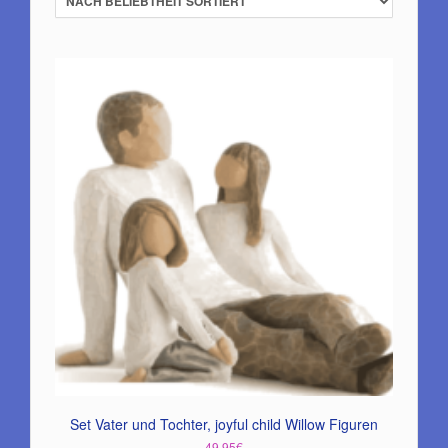
Set Vater und Tochter, joyful child Willow Figuren
49,95
€