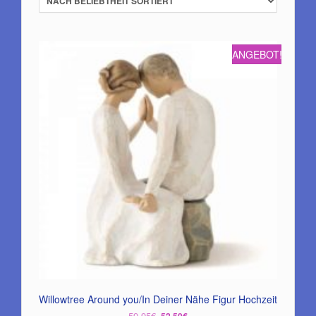
ANGEBOT!
Willowtree Around you/In Deiner Nähe Figur Hochzeit
Ursprünglicher
Aktueller
59,95
€