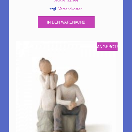
52,50
€
Preis
Preis
zzgl.
Versandkosten
war:
ist:
59,95€
52,50€.
IN DEN WARENKORB
ANGEBOT!