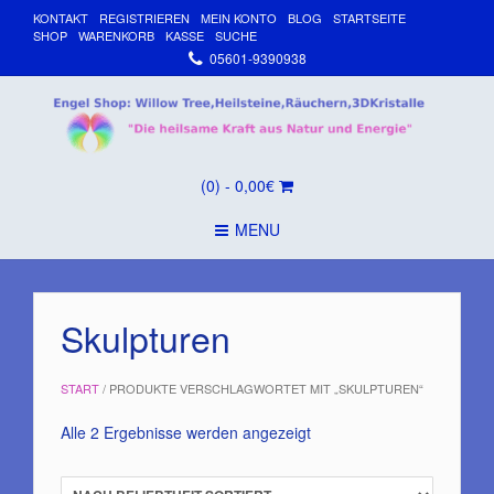
KONTAKT
REGISTRIEREN
MEIN KONTO
BLOG
STARTSEITE
SHOP
WARENKORB
KASSE
SUCHE
05601-9390938
(0)
- 0,00€
MENU
Skulpturen
START
/ PRODUKTE VERSCHLAGWORTET MIT „SKULPTUREN“
Nach
Alle 2 Ergebnisse werden angezeigt
Beliebtheit
sortiert