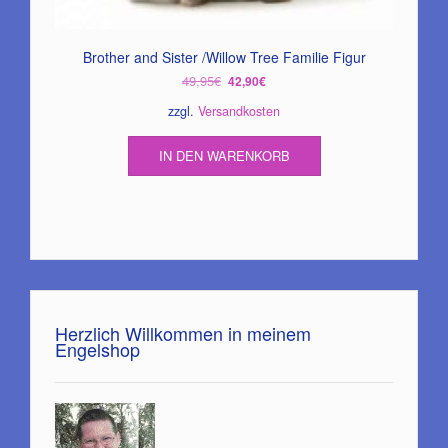
Brother and Sister /Willow Tree Familie Figur
Ursprünglicher
Aktueller
49,95
€
42,90
€
Preis
Preis
zzgl.
Versandkosten
war:
ist:
49,95€
42,90€.
IN DEN WARENKORB
Herzlich Willkommen in meinem
Engelshop