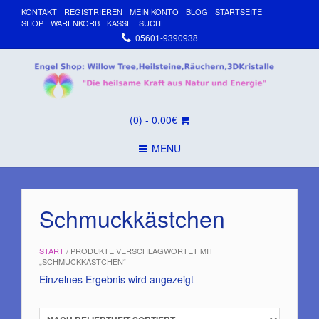
KONTAKT
REGISTRIEREN
MEIN KONTO
BLOG
STARTSEITE
SHOP
WARENKORB
KASSE
SUCHE
05601-9390938
(0)
- 0,00€
MENU
Schmuckkästchen
START
/ PRODUKTE VERSCHLAGWORTET MIT
„SCHMUCKKÄSTCHEN“
Einzelnes Ergebnis wird angezeigt