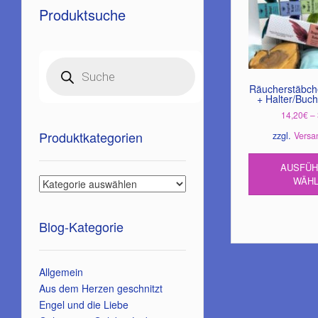
Produktsuche
Products
search
Räucherstäbch
+ Halter/Buc
14,20
€
–
Produktkategorien
zzgl.
Versa
AUSFÜ
WÄH
Blog-Kategorie
Allgemein
Aus dem Herzen geschnitzt
Engel und die Liebe