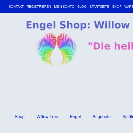
KONTAKT
REGISTRIEREN
MEIN KONTO
BLOG
STARTSEITE
SHOP
WAR
Shop
Willow Tree
Engel
Angebote
Spirit