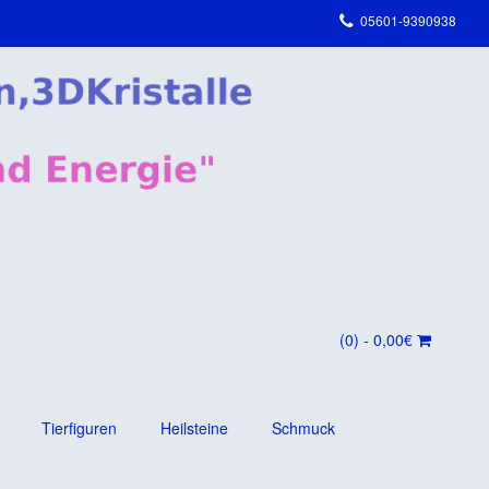
05601-9390938
(0)
- 0,00€
Tierfiguren
Heilsteine
Schmuck