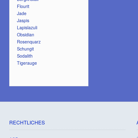
Flourit
Jade
Jaspis
Lapislazuli
Obsidian
Rosenquarz
Schungit
Sodalith
Tigerauge
RECHTLICHES