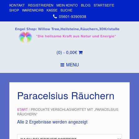
KONTAKT
REGISTRIEREN
MEIN KONTO
BLOG
STARTSEITE
SHOP
WARENKORB
KASSE
SUCHE
05601-9390938
(0)
- 0,00€
MENU
Paracelsius Räuchern
START
/ PRODUKTE VERSCHLAGWORTET MIT „PARACELSIUS
RÄUCHERN“
Nach
Alle 2 Ergebnisse werden angezeigt
Beliebtheit
sortiert