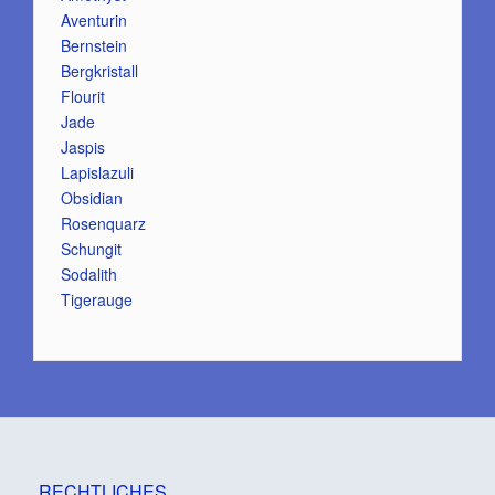
Aventurin
Bernstein
Bergkristall
Flourit
Jade
Jaspis
Lapislazuli
Obsidian
Rosenquarz
Schungit
Sodalith
Tigerauge
RECHTLICHES