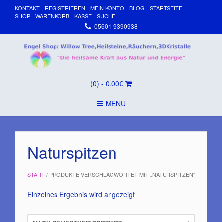
KONTAKT
REGISTRIEREN
MEIN KONTO
BLOG
STARTSEITE
SHOP
WARENKORB
KASSE
SUCHE
05601-9390938
(0)
- 0,00€
MENU
Naturspitzen
START
/ PRODUKTE VERSCHLAGWORTET MIT „NATURSPITZEN“
Einzelnes Ergebnis wird angezeigt