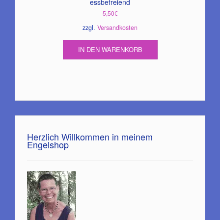
essbefreiend
5,50
€
zzgl.
Versandkosten
IN DEN WARENKORB
Herzlich Willkommen in meinem
Engelshop