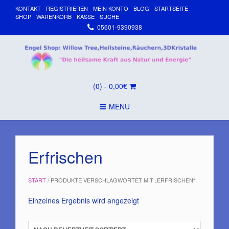
KONTAKT
REGISTRIEREN
MEIN KONTO
BLOG
STARTSEITE
SHOP
WARENKORB
KASSE
SUCHE
05601-9390938
(0)
- 0,00€
MENU
Erfrischen
START
/ PRODUKTE VERSCHLAGWORTET MIT „ERFRISCHEN“
Einzelnes Ergebnis wird angezeigt