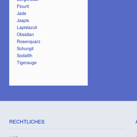
Flourit
Jade
Jaspis
Lapislazuli
Obsidian
Rosenquarz
Schungit
Sodalith
Tigerauge
RECHTLICHES