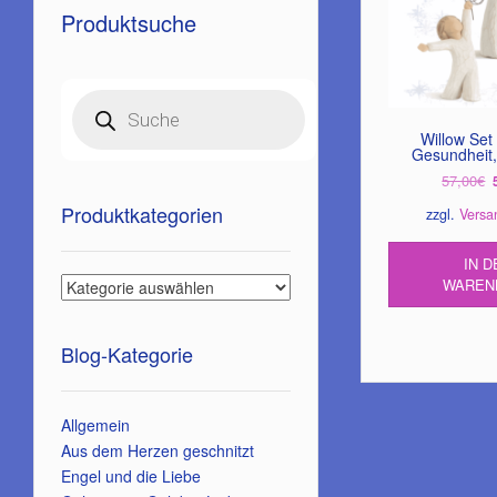
Produktsuche
Products
search
Willow Set
Gesundheit,
57,00
€
Produktkategorien
zzgl.
Versa
IN D
WAREN
Blog-Kategorie
Allgemein
Aus dem Herzen geschnitzt
Engel und die Liebe