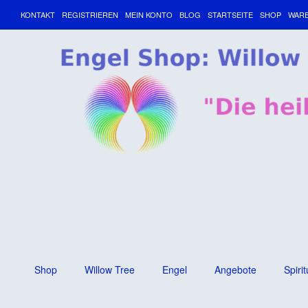
KONTAKT
REGISTRIEREN
MEIN KONTO
BLOG
STARTSEITE
SHOP
WAR
Shop
Willow Tree
Engel
Angebote
Spirit