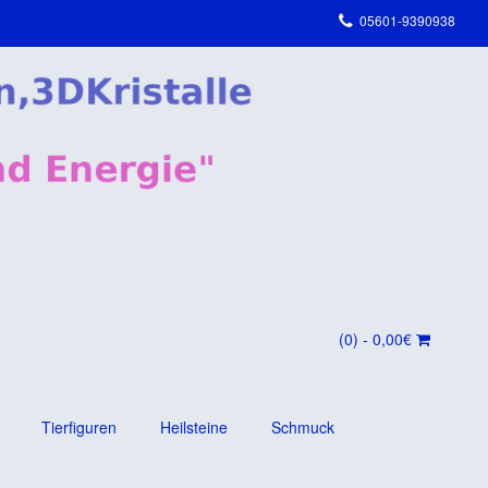
05601-9390938
(0)
- 0,00€
Tierfiguren
Heilsteine
Schmuck