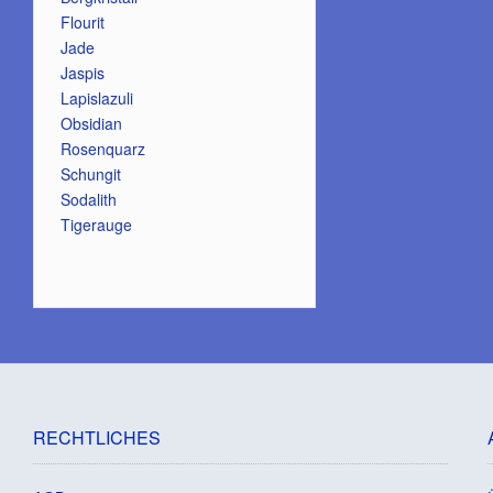
Flourit
Jade
Jaspis
Lapislazuli
Obsidian
Rosenquarz
Schungit
Sodalith
Tigerauge
RECHTLICHES