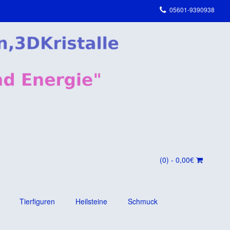
05601-9390938
(0)
- 0,00€
Tierfiguren
Heilsteine
Schmuck