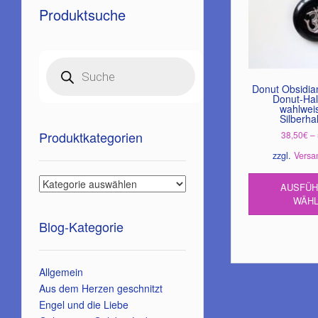
Produktsuche
Products
search
Donut Obsidia
Donut-Hal
wahlwei
Silberha
Produktkategorien
38,50
€
–
zzgl.
Versa
AUSFÜ
WÄH
Blog-Kategorie
Allgemein
Aus dem Herzen geschnitzt
Engel und die Liebe