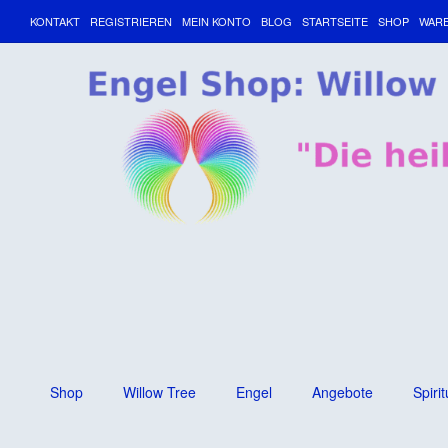
KONTAKT
REGISTRIEREN
MEIN KONTO
BLOG
STARTSEITE
SHOP
WAR
Shop
Willow Tree
Engel
Angebote
Spirit