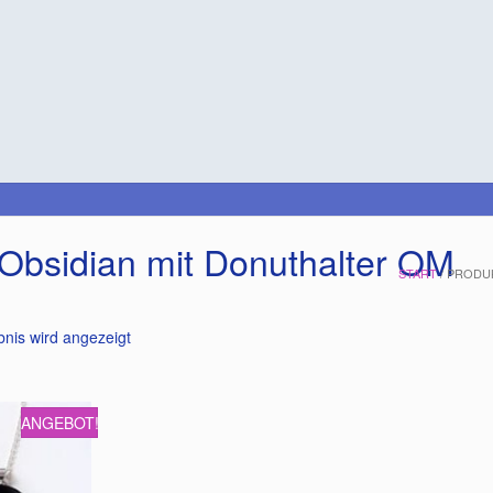
Obsidian mit Donuthalter OM
START
/ PRODU
bnis wird angezeigt
ANGEBOT!