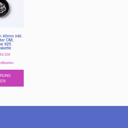
n 40mm inkl.
ter OM,
se 925
lskette
54,50
€
ndkosten
Dieses
HRUNG
Produkt
LEN
weist
mehrere
Varianten
auf.
Die
Optionen
können
auf