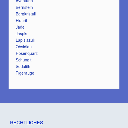
Aventurin
Bernstein
Bergkristall
Flourit
Jade
Jaspis
Lapislazuli
Obsidian
Rosenquarz
Schungit
Sodalith
Tigerauge
RECHTLICHES