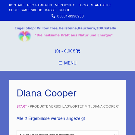
KONTAKT
REGISTRIEREN
MEIN KONTO
BLOG
STARTSEITE
SHOP
WARENKORB
KASSE
SUCHE
05601-9390938
(0)
- 0,00€
MENU
Diana Cooper
START
/ PRODUKTE VERSCHLAGWORTET MIT „DIANA COOPER“
Nach
Alle 2 Ergebnisse werden angezeigt
Beliebtheit
sortiert