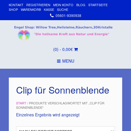
KONTAKT
REGISTRIEREN
MEIN KONTO
BLOG
STARTSEITE
SHOP
WARENKORB
KASSE
SUCHE
05601-9390938
(0)
- 0,00€
MENU
Clip für Sonnenblende
START
/ PRODUKTE VERSCHLAGWORTET MIT „CLIP FÜR
SONNENBLENDE“
Einzelnes Ergebnis wird angezeigt