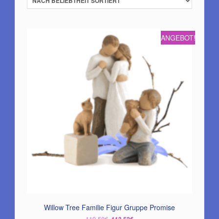
ANGEBOT!
Willow Tree Familie Figur Gruppe Promise
Ursprünglicher
Aktueller
119,50
€