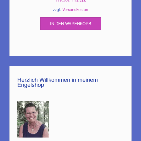
113,52
€
Preis
Preis
zzgl.
Versandkosten
war:
ist:
119,50€
113,52€.
IN DEN WARENKORB
Herzlich Willkommen in meinem
Engelshop