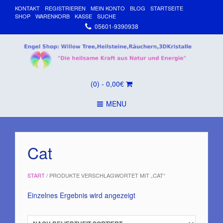
KONTAKT
REGISTRIEREN
MEIN KONTO
BLOG
STARTSEITE
SHOP
WARENKORB
KASSE
SUCHE
05601-9390938
(0)
- 0,00€
MENU
Cat
START
/ PRODUKTE VERSCHLAGWORTET MIT „CAT“
Einzelnes Ergebnis wird angezeigt