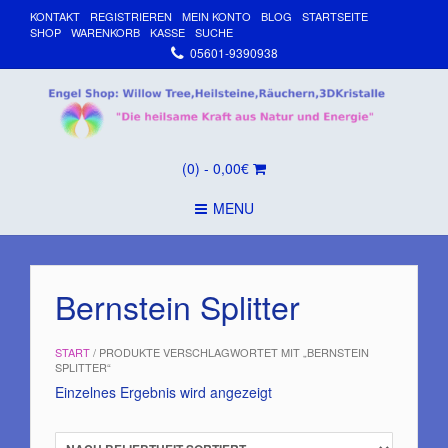
KONTAKT
REGISTRIEREN
MEIN KONTO
BLOG
STARTSEITE
SHOP
WARENKORB
KASSE
SUCHE
05601-9390938
(0)
- 0,00€
MENU
Bernstein Splitter
START
/ PRODUKTE VERSCHLAGWORTET MIT „BERNSTEIN
SPLITTER“
Einzelnes Ergebnis wird angezeigt