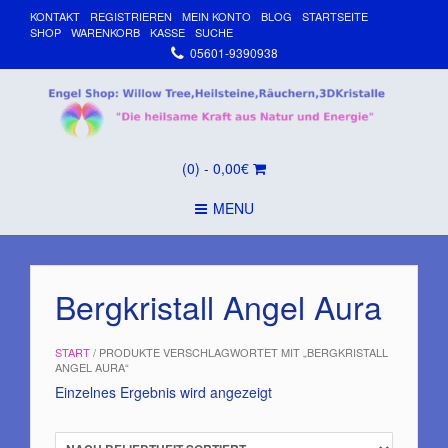
KONTAKT
REGISTRIEREN
MEIN KONTO
BLOG
STARTSEITE
SHOP
WARENKORB
KASSE
SUCHE
05601-9390938
(0)
- 0,00€
MENU
Bergkristall Angel Aura
START
/ PRODUKTE VERSCHLAGWORTET MIT „BERGKRISTALL
ANGEL AURA“
Einzelnes Ergebnis wird angezeigt