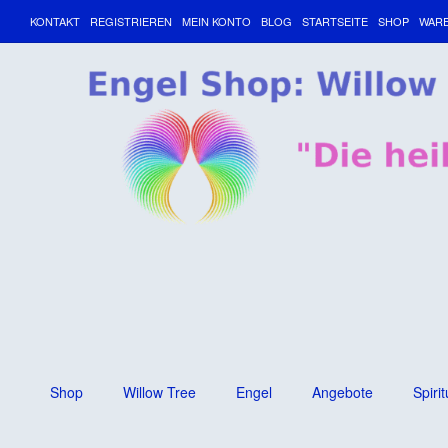
KONTAKT
REGISTRIEREN
MEIN KONTO
BLOG
STARTSEITE
SHOP
WAR
Shop
Willow Tree
Engel
Angebote
Spirit