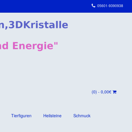
05601-9390938
(0)
- 0,00€
Tierfiguren
Heilsteine
Schmuck