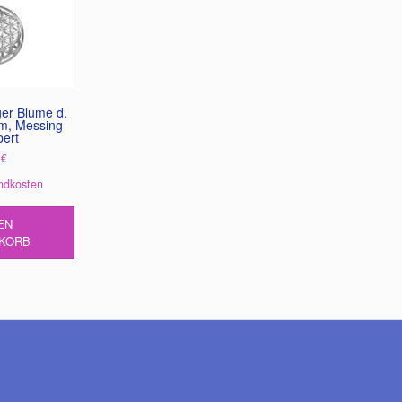
er Blume d.
m, Messing
bert
0
€
ndkosten
EN
KORB