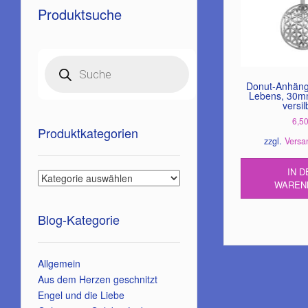
Produktsuche
Products
search
Donut-Anhäng
Lebens, 30m
versil
6,5
Produktkategorien
zzgl.
Versa
IN D
WAREN
Blog-Kategorie
Allgemein
Aus dem Herzen geschnitzt
Engel und die Liebe