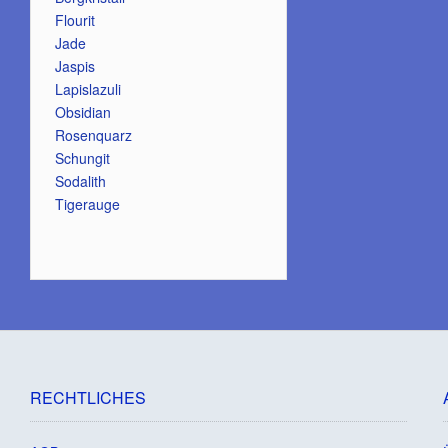
Flourit
Jade
Jaspis
Lapislazuli
Obsidian
Rosenquarz
Schungit
Sodalith
Tigerauge
RECHTLICHES