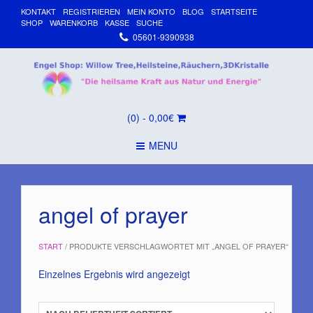
KONTAKT
REGISTRIEREN
MEIN KONTO
BLOG
STARTSEITE
SHOP
WARENKORB
KASSE
SUCHE
05601-9390938
(0)
- 0,00€
MENU
angel of prayer
START
/ PRODUKTE VERSCHLAGWORTET MIT „ANGEL OF PRAYER“
Einzelnes Ergebnis wird angezeigt