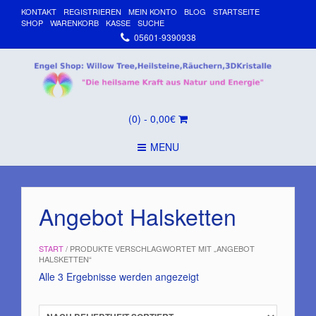
KONTAKT
REGISTRIEREN
MEIN KONTO
BLOG
STARTSEITE
SHOP
WARENKORB
KASSE
SUCHE
05601-9390938
(0)
- 0,00€
MENU
Angebot Halsketten
START
/ PRODUKTE VERSCHLAGWORTET MIT „ANGEBOT
HALSKETTEN“
Nach
Alle 3 Ergebnisse werden angezeigt
Beliebtheit
sortiert